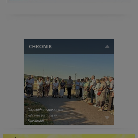
CHRONIK
Christophorusmesse mit
Fahrzeugsegnung in
Eibesbrunn