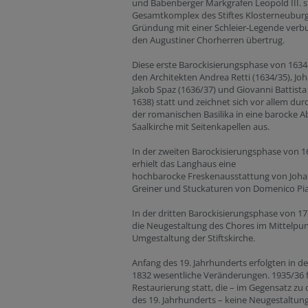
und Babenberger Markgrafen Leopold III. st
Gesamtkomplex des Stiftes Klosterneuburg
Gründung mit einer Schleier-Legende verbu
den Augustiner Chorherren übertrug.
Diese erste Barockisierungsphase von 1634
den Architekten Andrea Retti (1634/35), Jo
Jakob Spaz (1636/37) und Giovanni Battista
1638) statt und zeichnet sich vor allem d
der romanischen Basilika in eine barocke A
Saalkirche mit Seitenkapellen aus.
In der zweiten Barockisierungsphase von 1
erhielt das Langhaus eine
hochbarocke Freskenausstattung von Joh
Greiner und Stuckaturen von Domenico Pia
In der dritten Barockisierungsphase von 17
die Neugestaltung des Chores im Mittelpu
Umgestaltung der Stiftskirche.
Anfang des 19. Jahrhunderts erfolgten in der
1832 wesentliche Veränderungen. 1935/36 
Restaurierung statt, die – im Gegensatz zu 
des 19. Jahrhunderts – keine Neugestaltung