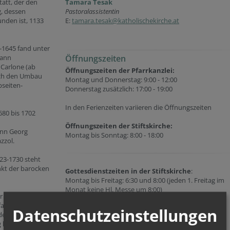
att, der den
Tamara Tesak
, dessen
Pastoralassistentin
nden ist, 1133
E:
tamara.tesak@katholischekirche.at
-1645 fand unter
hann
Öffnungszeiten
 Carlone (ab
Öffnungszeiten der Pfarrkanzlei:
urch den Umbau
Montag und Donnerstag: 9:00 - 12:00
bseiten-
Donnerstag zusätzlich: 17:00 - 19:00
In den Ferienzeiten variieren die Öffnungszeiten
680 bis 1702
Öffnungszeiten der
Stiftskirche:
ann Georg
Montag bis Sonntag: 8:00 - 18:00
zzol.
23-1730 steht
nkt der barocken
Gottesdienstzeiten in der Stiftskirche
:
Montag bis Freitag: 6:30 und 8:00 (jeden 1. Freitag im
Monat keine Hl. Messe um 8:00)
 Stiftskirche
Samstag: 6:30 und 18:00 (Vorabendmesse) | 11:00 im
fand eine
Donauklinikum Klosterneuburg
Datenschutzeinstellungen
den Eingriffen
Sonntag: 9:00, 11:00, 18:00
 beinhaltete