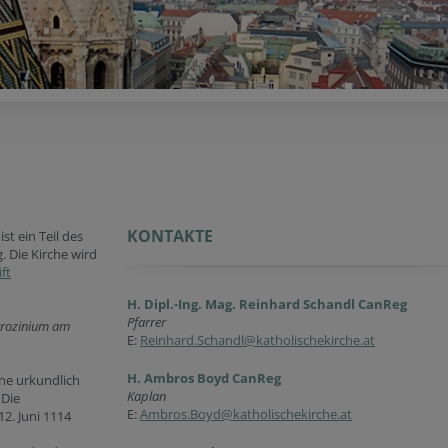
KONTAKTE
e
ist ein Teil des
 Die Kirche wird
ift
H. Dipl.-Ing. Mag. Reinhard Schandl CanReg
Pfarrer
trozinium am
E:
Reinhard.Schandl@katholischekirche.at
H. Ambros Boyd CanReg
ine urkundlich
Kaplan
 Die
E:
Ambros.Boyd@katholischekirche.at
2. Juni 1114