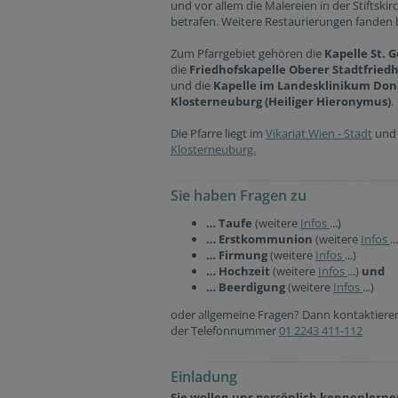
und vor allem die Malereien in der Stiftskir
betrafen. Weitere Restaurierungen fanden b
Zum Pfarrgebiet gehören die
Kapelle St. 
die
Friedhofskapelle Oberer Stadtfried
und die
Kapelle im Landesklinikum Do
Klosterneuburg (Heiliger Hieronymus)
.
Die Pfarre liegt im
Vikariat Wien - Stadt
und
Klosterneuburg.
Sie haben Fragen zu
… Taufe
(weitere
Infos
...)
… Erstkommunion
(weitere
Infos
..
… Firmung
(weitere
Infos
...)
… Hochzeit
(weitere
Infos
...)
und
… Beerdigung
(weitere
Infos
...)
oder allgemeine Fragen? Dann kontaktieren
der Telefonnummer
01
2243 411-112
Einladung
Sie wollen uns persönlich kennenlerne