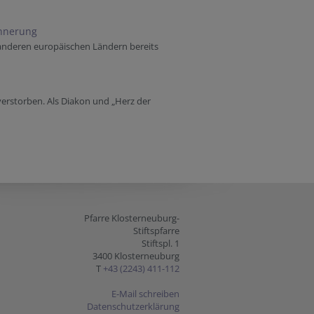
innerung
 anderen europäischen Ländern bereits
verstorben. Als Diakon und „Herz der
Pfarre Klosterneuburg-
Stiftspfarre
Stiftspl. 1
3400 Klosterneuburg
T
+43 (2243) 411-112
E-Mail schreiben
Datenschutzerklärung