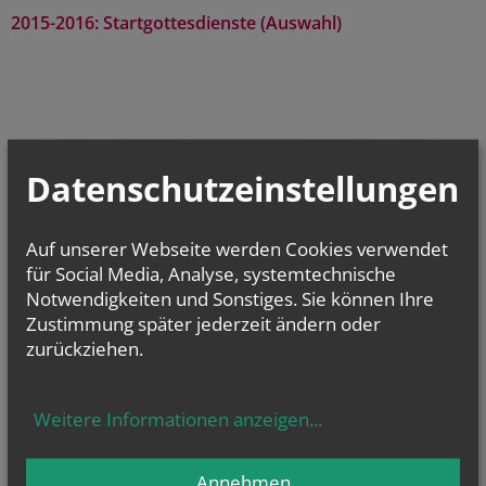
2015-2016: Startgottesdienste (Auswahl)
TERMINE
Datenschutzeinstellungen
Derzeit finden keine
Auf unserer Webseite werden Cookies verwendet
Termine statt.
für Social Media, Analyse, systemtechnische
Notwendigkeiten und Sonstiges. Sie können Ihre
Zustimmung später jederzeit ändern oder
zurückziehen.
NEWSLETTER
Geben Sie bitte Ihre E-Mail Adresse ein
Weitere Informationen anzeigen
...
Ich stimme der
Datenverarbeitung
zu.
*
Annehmen