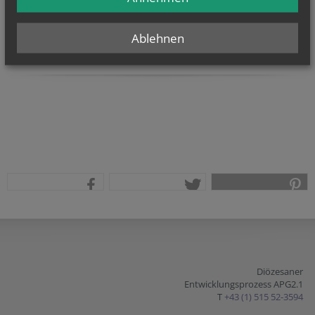
Ich habe die
Informationen zum Datenschutz
gelesen.
*
Ablehnen
teilen
tweet
pin it
Diözesaner
Entwicklungsprozess APG2.1
T
+43 (1) 515 52-3594