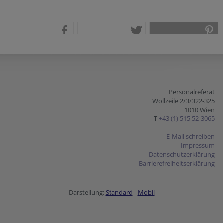
teilen
tweet
pin it
Personalreferat
Wollzeile 2/3/322-325
1010 Wien
T
+43 (1) 515 52-3065
E-Mail schreiben
Impressum
Datenschutzerklärung
Barrierefreiheitserklärung
Darstellung:
Standard
-
Mobil