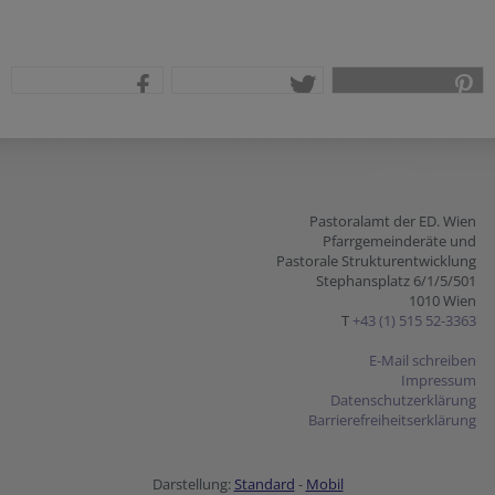
teilen
tweet
pin it
Pastoralamt der ED. Wien
Pfarrgemeinderäte und
Pastorale Strukturentwicklung
Stephansplatz 6/1/5/501
1010 Wien
T
+43 (1) 515 52-3363
E-Mail schreiben
Impressum
Datenschutzerklärung
Barrierefreiheitserklärung
Darstellung:
Standard
-
Mobil