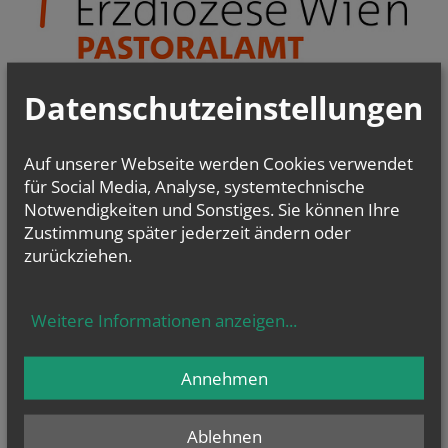
Datenschutzeinstellungen
Pfarrgemeinderäte & Pastorale Strukturentwicklung
Christsein.Christwerden
Bibel
-
Liturgie - Kirchenraum
Auf unserer Webseite werden Cookies verwendet
Kirche im Dialog
für Social Media, Analyse, systemtechnische
PfarrCaritas und Nächstenhilfe
Notwendigkeiten und Sonstiges. Sie können Ihre
Kirchenmusik
Zustimmung später jederzeit ändern oder
zurückziehen.
Weitere Informationen anzeigen
...
Annehmen
Ablehnen