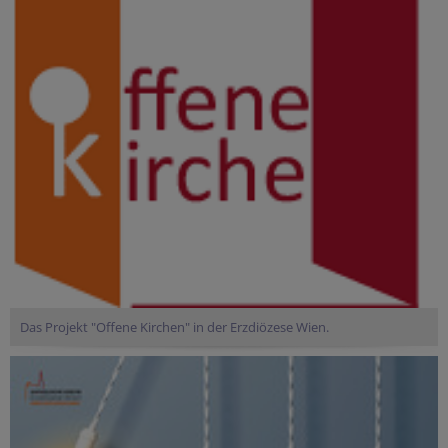
Das Projekt "Offene Kirchen" in der Erzdiözese Wien.