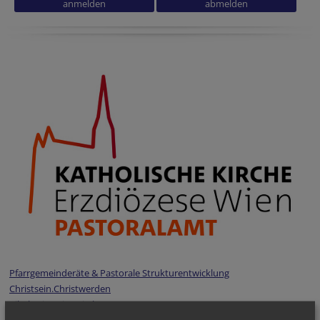
Reference
Verification code
Website
URL
Tracking ID
Pfarrgemeinderäte & Pastorale Strukturentwicklung
Christsein.Christwerden
Bibel
-
Liturgie - Kirchenraum
Kirche im Dialog