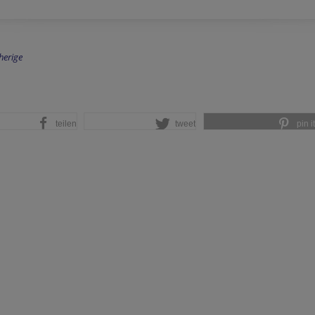
herige
teilen
tweet
pin it