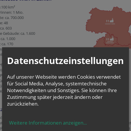
9.100 km²
/innen: 1 Mio.
e: ca. 700.000
e: 48
 ca. 603
he Gebäude: ca. 1.600
 ca. 1.000
 ca. 170
liche Mitarbeiter/innen (Vollzeit): 1.700
liche Mitglieder im Pfarrgemeinderat:
Datenschutzeinstellungen
farre: Wien-Zur Frohen Botschaft (13.699
/innen)
 Pfarre: Grafensulz (81 Katholik/innen)
Auf unserer Webseite werden Cookies verwendet
Kirche: Ruprechtskirche, Wien
für Social Media, Analyse, systemtechnische
Kirche: Stephansdom
Notwendigkeiten und Sonstiges. Sie können Ihre
 Kirche: Kapelle im Finanzministerium
Zustimmung später jederzeit ändern oder
zurückziehen.
kariate
iözese Wien umfasst das Bundesland Wien und die östliche Hälfte von
Weitere Informationen anzeigen
...
terreich. Aufgrund der besonderen Größe und der unterschiedlichen Struk
biete ist die Diözese in drei Regionen, die Vikariate unterteilt, für die jeweils