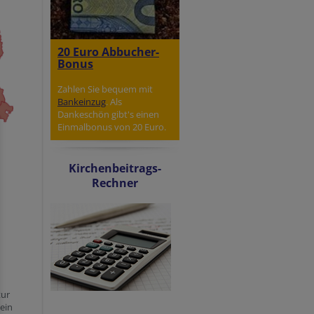
20 Euro Abbucher-
Bonus
Zahlen Sie bequem mit
Bankeinzug
. Als
Dankeschön gibt's einen
Einmalbonus von 20 Euro.
Kirchenbeitrags-
Rechner
tur
 ein