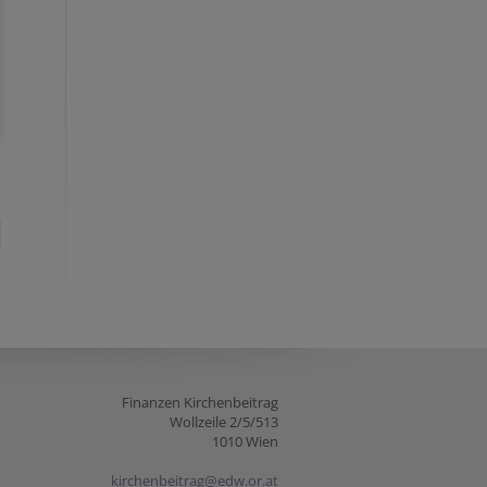
Finanzen Kirchenbeitrag
Wollzeile 2/5/513
1010 Wien
kirchenbeitrag@edw.or.at