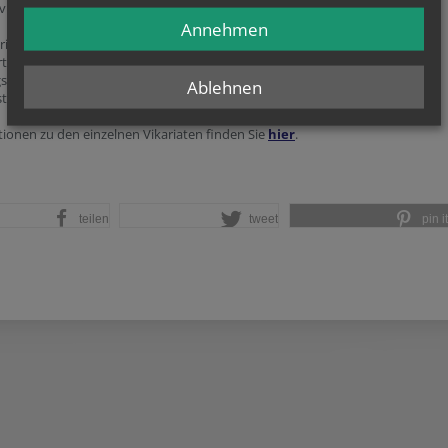
vikar als Stellvertreter des Bischofs verantwortlich ist.
Annehmen
ariat Unter dem Manhartsberg umfasst im Wesentlichen das Gebiet von
tel und Marchfeld. Das Vikariat Wien-Stadt ist mit dem Wiener Stadtgebiet
sgleich. Das Vikariat Unter dem Wienerwald entspricht ungefähr dem
Ablehnen
terreichischen Industrieviertel.
ionen zu den einzelnen Vikariaten finden Sie
hier
.
teilen
tweet
pin it