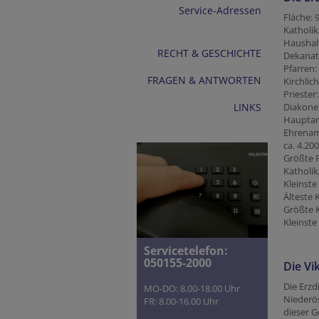
Service-Adressen
Fläche: 
Katholik
Haushalt
RECHT & GESCHICHTE
Dekanat
Pfarren:
FRAGEN & ANTWORTEN
Kirchlic
Priester:
LINKS
Diakone:
Hauptamt
Ehrenamt
ca. 4.200
Größte P
Katholik
Kleinste
Älteste 
Größte 
Kleinste
Servicetelefon:
050155-2000
Die Vi
Die Erzd
MO-DO: 8.00-18.00 Uhr
Niederös
FR: 8.00-16.00 Uhr
dieser Ge