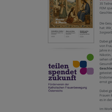
35 Teil
FEM spa
Geschle
Die Gesu
hat:
Wie 
Sorgearbe
Dabei gi
von Frau
Jahre in
Nikotin,
sehen o
Gesundh
Geschl
geteste
Endomet
ernst g
Dabei gi
Frauen i
es in de
Im Work