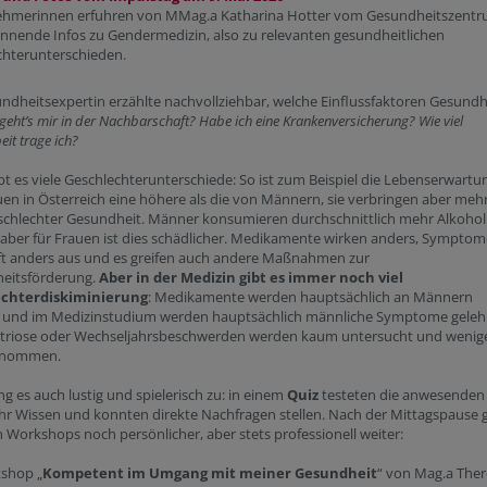
nehmerinnen erfuhren von MMag.a Katharina Hotter vom Gesundheitszent
nnende Infos zu Gendermedizin, also zu relevanten gesundheitlichen
chterunterschieden.
ndheitsexpertin erzählte nachvollziehbar, welche Einflussfaktoren Gesundh
geht’s mir in der Nachbarschaft? Habe ich eine Krankenversicherung? Wie viel
it trage ich?
bt es viele Geschlechterunterschiede: So ist zum Beispiel die Lebenserwartu
en in Österreich eine höhere als die von Männern, sie verbringen aber meh
 schlechter Gesundheit. Männer konsumieren durchschnittlich mehr Alkoho
 aber für Frauen ist dies schädlicher. Medikamente wirken anders, Symptom
ft anders aus und es greifen auch andere Maßnahmen zur
eitsförderung.
Aber in der Medizin gibt es immer noch viel
echterdiskiminierung
: Medikamente werden hauptsächlich an Männern
t und im Medizinstudium werden hauptsächlich männliche Symptome gelehr
riose oder Wechseljahrsbeschwerden werden kaum untersucht und wenig
enommen.
ng es auch lustig und spielerisch zu: in einem
Quiz
testeten die anwesenden
hr Wissen und konnten direkte Nachfragen stellen. Nach der Mittagspause 
n Workshops noch persönlicher, aber stets professionell weiter:
shop „
Kompetent im Umgang mit meiner Gesundheit
“ von Mag.a The