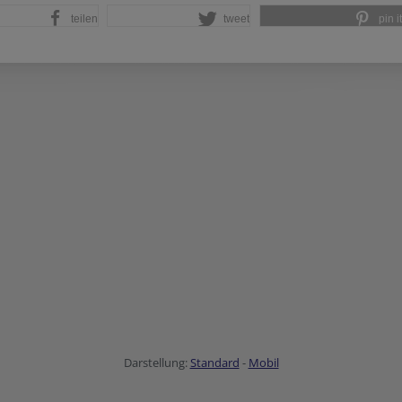
teilen
tweet
pin it
Darstellung:
Standard
-
Mobil