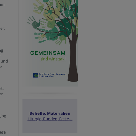
rum
eit
ng
r
l und
e
t.
er
Behelfe, Materialien
ging
Liturgie, Runden, Feste,...
resa