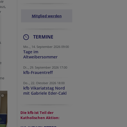
wie
aus,
r
Mitglied werden
TERMINE
,
Mo.., 14. September 2026 09:00
Tage im
Altweibersommer
e
Di.., 29. September 2026 17:00
kfb-Frauentreff
ine
Do.., 22. Oktober 2026 18:00
kfb Vikariatstag Nord
mit Gabriele Eder-Cakl
Die kfb ist Teil der
Katholischen Aktion: