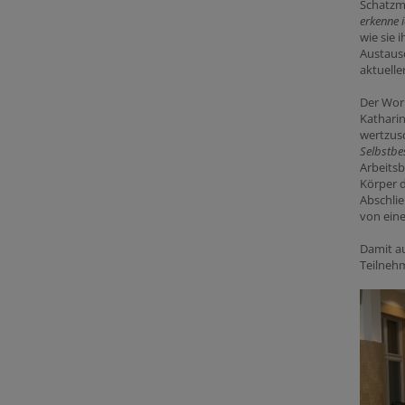
Schatzma
erkenne 
wie sie 
Austausc
aktuell
Der Wor
Kathari
wertzus
Selbstbe
Arbeitsb
Körper 
Abschlie
von ein
Damit au
Teilnehm