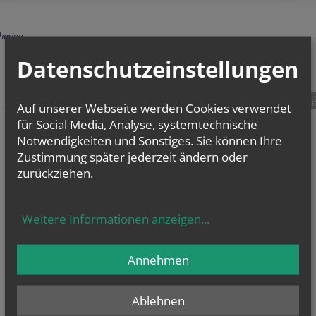
herige
Datenschutzeinstellungen
teilen
tweet
pin it
Auf unserer Webseite werden Cookies verwendet
für Social Media, Analyse, systemtechnische
Notwendigkeiten und Sonstiges. Sie können Ihre
Zustimmung später jederzeit ändern oder
zurückziehen.
Weitere Informationen anzeigen
...
Annehmen
Ablehnen