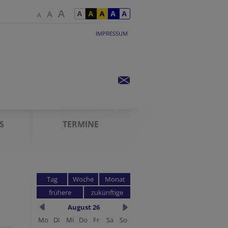
IMPRESSUM
S
TERMINE
Tag
Woche
Monat
frühere
zukünftige
August 26
Mo
Di
Mi
Do
Fr
Sa
So