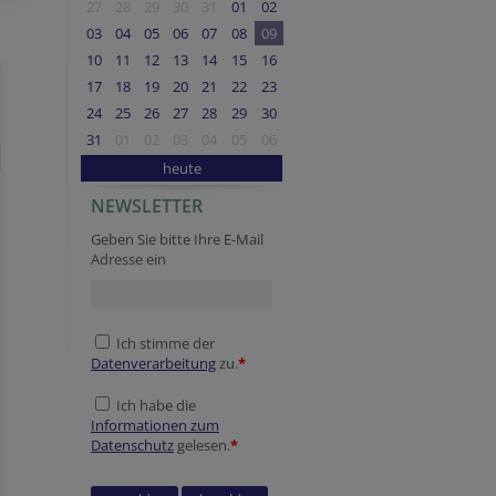
27
28
29
30
31
01
02
03
04
05
06
07
08
09
10
11
12
13
14
15
16
17
18
19
20
21
22
23
24
25
26
27
28
29
30
31
01
02
03
04
05
06
heute
NEWSLETTER
Geben Sie bitte Ihre E-Mail
Adresse ein
Ich stimme der
Datenverarbeitung
zu.
*
Ich habe die
Informationen zum
Datenschutz
gelesen.
*