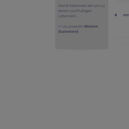
Damit bekennen wir uns zu
einem nachhaltigen
vor
Lebensstil ...
>> zu unserem
Mission
Statement