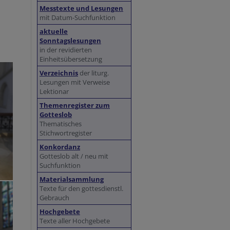
Messtexte und Lesungen
mit Datum-Suchfunktion
aktuelle
Sonntagslesungen
in der revidierten
Einheitsübersetzung
Verzeichnis
der liturg.
Lesungen mit Verweise
Lektionar
Themenregister zum
Gotteslob
Thematisches
Stichwortregister
Konkordanz
Gotteslob alt / neu mit
Suchfunktion
Materialsammlung
Texte für den gottesdienstl.
Gebrauch
Hochgebete
Texte aller Hochgebete