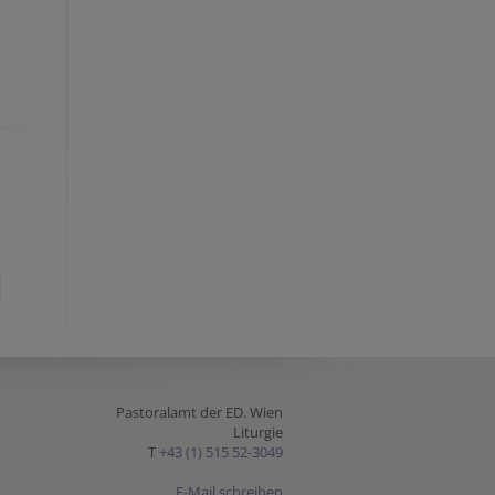
Pastoralamt der ED. Wien
Liturgie
T
+43 (1) 515 52-3049
E-Mail schreiben