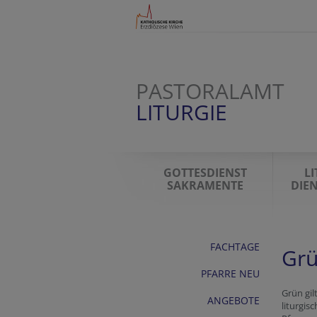
PASTORALAMT
LITURGIE
GOTTESDIENST
L
SAKRAMENTE
DIE
FACHTAGE
Grü
PFARRE NEU
Grün gil
ANGEBOTE
liturgis