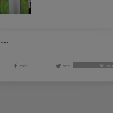
herige
teilen
tweet
pin it