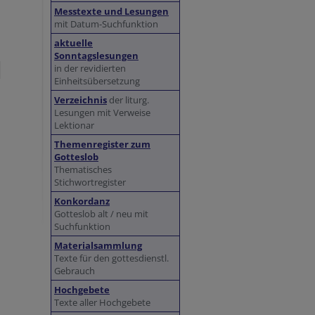
Messtexte und Lesungen
mit Datum-Suchfunktion
aktuelle
Sonntagslesungen
in der revidierten
Einheitsübersetzung
Verzeichnis
der liturg.
Lesungen mit Verweise
Lektionar
Themenregister zum
Gotteslob
Thematisches
Stichwortregister
Konkordanz
Gotteslob alt / neu mit
Suchfunktion
Materialsammlung
Texte für den gottesdienstl.
Gebrauch
Hochgebete
Texte aller Hochgebete