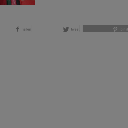
teilen
tweet
pin it