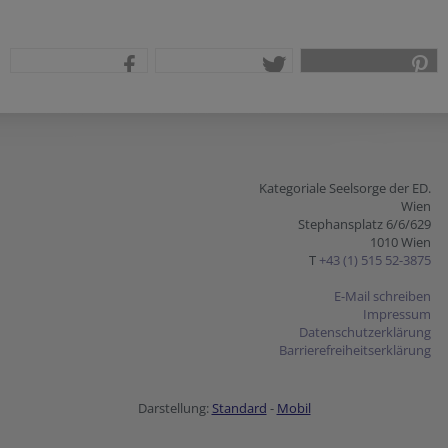
teilen
tweet
pin it
Kategoriale Seelsorge der ED.
Wien
Stephansplatz 6/6/629
1010 Wien
T
+43 (1) 515 52-3875
E-Mail schreiben
Impressum
Datenschutzerklärung
Barrierefreiheitserklärung
Darstellung:
Standard
-
Mobil