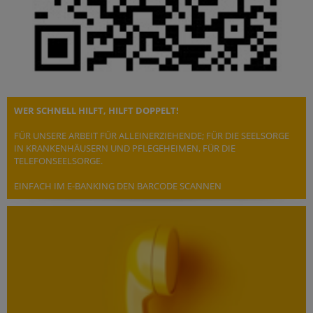
WER SCHNELL HILFT, HILFT DOPPELT!
FÜR UNSERE ARBEIT FÜR ALLEINERZIEHENDE; FÜR DIE SEELSORGE
IN KRANKENHÄUSERN UND PFLEGEHEIMEN, FÜR DIE
TELEFONSEELSORGE.
EINFACH IM E-BANKING DEN BARCODE SCANNEN