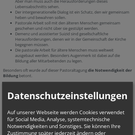
Aber man muss auch die Herausforderungen dieses
Lebensabschnitts sehen.
Der intergenerationelle Dialog ist ein Schatz, den wir gemeinsam
heben und bewahren sollen.
Pastorale Arbeit soll mit den älteren Menschen gemeinsam
geschehen und nicht über sie gestülpt werden.
Demenz und assistierter Suizid sind gesellschaftliche
Herausforderungen, denen wir in der Gemeinschaft der Kirche
begegnen müssen.
Die pastorale Arbeit für ältere Menschen muss weltweit
ausgebaut werden. Besonders Augenmerk ist dabei auf die
Bildung aller Mitarbeitenden zu legen.
Besonders oft wurde auf dieser Pastoraltagung
die Notwendigkeit der
Bildung
betont.
Mit vielen guten Segenswünschen, neuen Kontakten und dem
Versprechen, dass es bald wieder eine internationale Tagung zu diesem
Datenschutzeinstellungen
Zukunftsthema der Kirche geben wird, geht der Kongress zu Ende.
Auf unserer Webseite werden Cookies verwendet
für Social Media, Analyse, systemtechnische
Notwendigkeiten und Sonstiges. Sie können Ihre
Zustimmung später jederzeit ändern oder