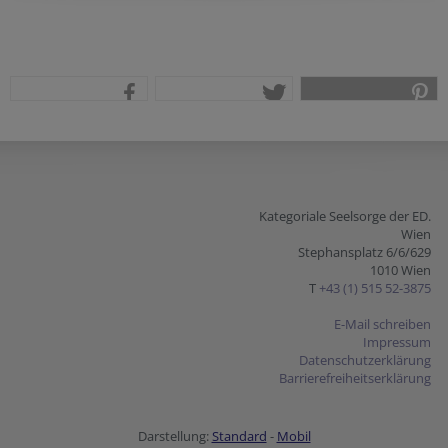
teilen
tweet
pin it
Kategoriale Seelsorge der ED.
Wien
Stephansplatz 6/6/629
1010 Wien
T
+43 (1) 515 52-3875
E-Mail schreiben
Impressum
Datenschutzerklärung
Barrierefreiheitserklärung
Darstellung:
Standard
-
Mobil