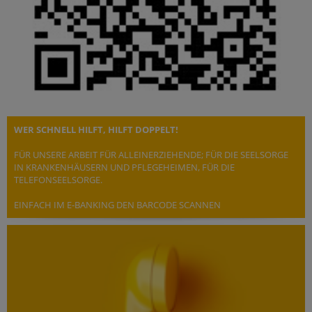
WER SCHNELL HILFT, HILFT DOPPELT!
FÜR UNSERE ARBEIT FÜR ALLEINERZIEHENDE; FÜR DIE SEELSORGE
IN KRANKENHÄUSERN UND PFLEGEHEIMEN, FÜR DIE
TELEFONSEELSORGE.
EINFACH IM E-BANKING DEN BARCODE SCANNEN