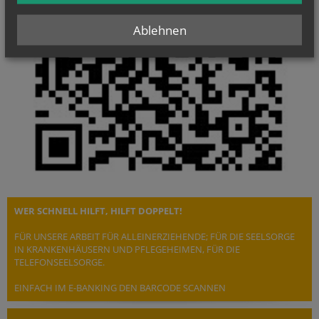
Ablehnen
WER SCHNELL HILFT, HILFT DOPPELT!
FÜR UNSERE ARBEIT FÜR ALLEINERZIEHENDE; FÜR DIE SEELSORGE
IN KRANKENHÄUSERN UND PFLEGEHEIMEN, FÜR DIE
TELEFONSEELSORGE.
EINFACH IM E-BANKING DEN BARCODE SCANNEN