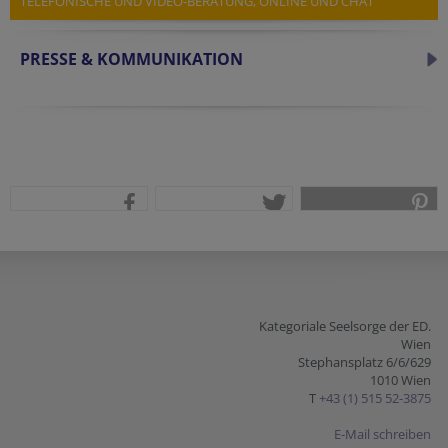
TELEFONISCHE UND VIDEO-BERATUNG, ONLINE UND CHAT
PRESSE & KOMMUNIKATION
teilen
tweet
pin it
Kategoriale Seelsorge der ED.
Wien
Stephansplatz 6/6/629
1010 Wien
T
+43 (1) 515 52-3875
E-Mail schreiben