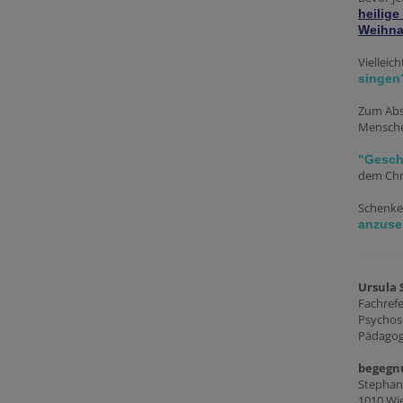
heilige
Weihna
Vielleic
singen
Zum Abs
Menschen
"Gesch
dem Chr
Schenken
anzuse
Ursula 
Fachrefe
Psychoso
Pädagog
begegnu
Stephan
1010 Wi