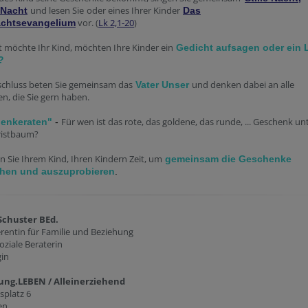
und lesen Sie
oder eines Ihrer Kinder
 Nacht
Das
vor
. (
Lk 2,1-20
)
chtsevangelium
ht möchte Ihr Kind, möchten Ihre Kinder ein
Gedicht aufsagen oder ein 
?
chluss beten Sie gemeinsam das
und denken dabei an alle
Vater Unser
, die Sie gern haben.
Für wen ist das rote, das goldene, das runde, ... Geschenk un
enkeraten"
-
istbaum?
 Sie Ihrem Kind, Ihren Kindern Zeit, um
gemeinsam die Geschenke
hen und auszuprobieren
.
Schuster BEd.
rentin für Familie und Beziehung
ziale Beraterin
in
ng.LEBEN / Alleinerziehend
splatz 6
en