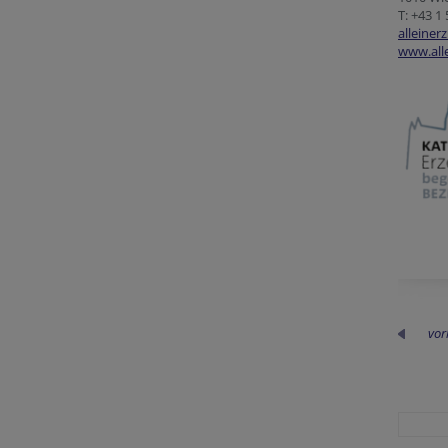
T: +43 1
alleine
www.all
vor