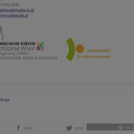
 51552-3343
rziehende@edw.or.at
einerziehende.at
herige
teilen
tweet
pin it