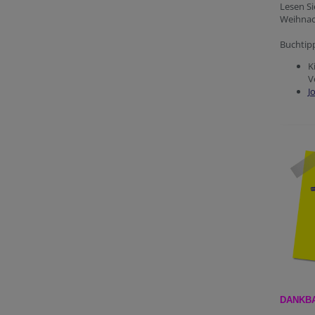
Lesen Si
Weihnac
Buchtip
K
V
J
DANKB