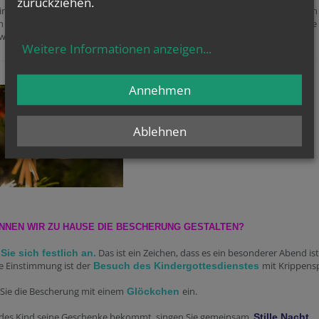
zurückziehen.
leiner Geschenke können Sie gemeinsam mit Ihrem Kind/Ihren Kindern jeden
n Zettel schreiben, wofür sie dankbar sind. Diesen Zettel hängen Sie auf eine
wand" zuhause.
Weitere Informationen anzeigen
...
Annehmen
Ablehnen
NNEN WIR ZU HAUSE DIE BESCHERUNG GESTALTEN?
Das ist ein Zeichen, dass es ein besonderer Abend ist
Sie sich festlich an.
e Einstimmung ist der
mit Krippensp
Besuch des Kindergottesdienstes
 Sie die Bescherung mit einem
ein.
Glöckchen
edes Kind seine Geschenke bekommt, singen Sie gemeinsam
Stille Nacht,