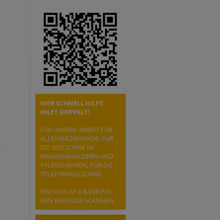
WER SCHNELL HILFT,
HILFT DOPPELT!
FÜR UNSERE ARBEIT FÜR
ALLEINERZIEHENDE; FÜR
DIE SEELSORGE IN
KRANKENHÄUSERN UND
PFLEGEHEIMEN, FÜR DIE
TELEFONSEELSORGE.
EINFACH IM E-BANKING
DEN BARCODE SCANNEN