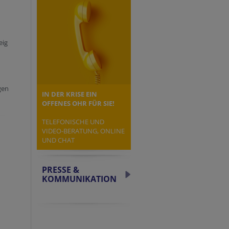
eig
gen
IN DER KRISE EIN
OFFENES OHR FÜR SIE!
TELEFONISCHE UND
VIDEO-BERATUNG, ONLINE
UND CHAT
PRESSE &
KOMMUNIKATION