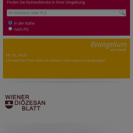
Finden Sie Gottesdienste in Ihrer Umgebung
in der Nähe
nach Plz
Evangelium
von heute
Mt 16, 24-28
Um welchen Preis kann ein Mensch sein Leben zurückkaufen?