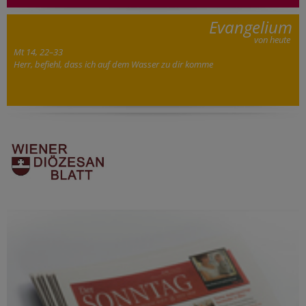
Evangelium
von heute
Mt 14, 22–33
Herr, befiehl, dass ich auf dem Wasser zu dir komme