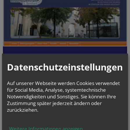
BILDUNGSZENTRUM
ST. BERNHARD
Datenschutzeinstellungen
2700 Wiener Neustadt
Domplatz 1
Auf unserer Webseite werden Cookies verwendet
02622/29131
für Social Media, Analyse, systemtechnische
Notwendigkeiten und Sonstiges. Sie können Ihre
Zustimmung später jederzeit ändern oder
zurückziehen.
Weitere Informationen anzeigen
...