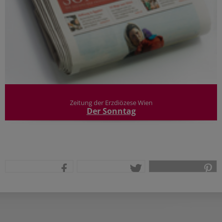
Zeitung der Erzdiözese Wien
Der Sonntag
teilen
tweet
pin it