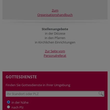
Zum
Organisationshandbuch
Stellenangebote
in der Diözese
in den Pfarren
in Kirchlichen Einrichtungen
Zur Seite vom
Personalreferat
GOTTESDIENSTE
Finden Sie Gottesdienste in Ihrer Umgebung
in der Nähe
nach Plz