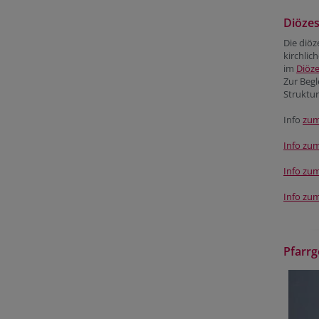
Diözes
Die diöz
kirchlic
im
Diöz
Zur Begl
Struktur
Info
zum
Info zu
Info zu
Info zu
Pfarr