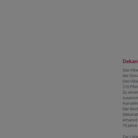
Dekan
Das Vika
der Dona
Das Vika
210 Pfar
Zu eine
zusamme
Handeln
Der Bisc
Dekanat 
ernannt
75 Jahre
Zur List