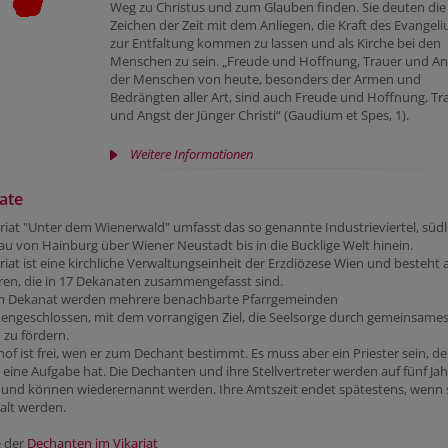
Weg zu Christus und zum Glauben finden. Sie deuten die
Zeichen der Zeit mit dem Anliegen, die Kraft des Evangel
zur Entfaltung kommen zu lassen und als Kirche bei den
Menschen zu sein. „Freude und Hoffnung, Trauer und An
der Menschen von heute, besonders der Armen und
Bedrängten aller Art, sind auch Freude und Hoffnung, Tr
und Angst der Jünger Christi“ (Gaudium et Spes, 1).
Weitere Informationen
ate
riat "Unter dem Wienerwald" umfasst das so genannte Industrieviertel, südl
u von Hainburg über Wiener Neustadt bis in die Bucklige Welt hinein.
riat ist eine kirchliche Verwaltungseinheit der Erzdiözese Wien und besteht 
ren, die in 17 Dekanaten zusammengefasst sind.
m Dekanat werden mehrere benachbarte Pfarrgemeinden
ngeschlossen, mit dem vorrangigen Ziel, die Seelsorge durch gemeinsame
 zu fördern.
hof ist frei, wen er zum Dechant bestimmt. Es muss aber ein Priester sein, de
eine Aufgabe hat. Die Dechanten und ihre Stellvertreter werden auf fünf Jah
 und können wiederernannt werden. Ihre Amtszeit endet spätestens, wenn 
 alt werden.
e der
Dechanten im Vikariat