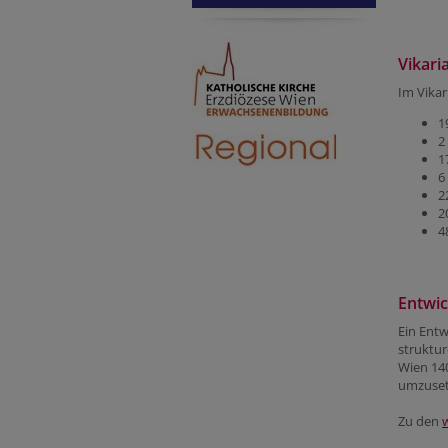
Vikari
Im Vikar
1
2
1
6
2
2
4
Entwi
Ein Entw
struktur
Wien 140
umzuset
Zu den