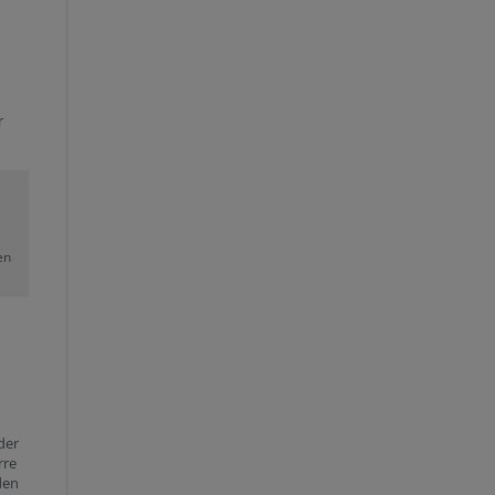
r
en
der
rre
den