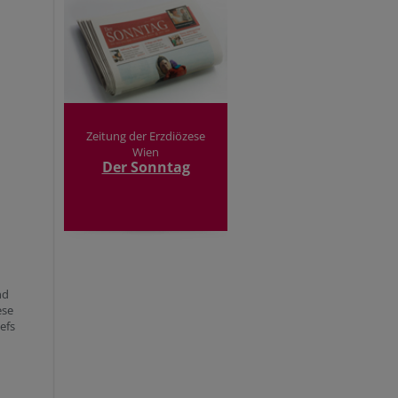
Zeitung der Erzdiözese
Wien
Der Sonntag
nd
ese
efs