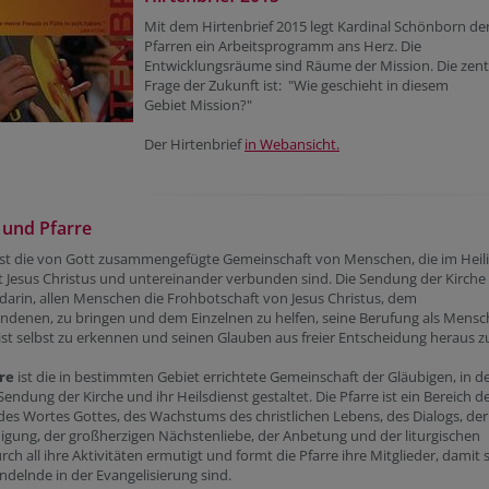
Mit dem Hirtenbrief 2015 legt Kardinal Schönborn de
Pfarren ein Arbeitsprogramm ans Herz. Die
Entwicklungsräume sind Räume der Mission. Die zent
Frage der Zukunft ist: "Wie geschieht in diesem
Gebiet Mission?"
Der Hirtenbrief
in Webansicht.
 und Pfarre
ist die von Gott zusammengefügte Gemeinschaft von Menschen, die im Heil
t Jesus Christus und untereinander verbunden sind. Die Sendung der Kirche
darin, allen Menschen die Frohbotschaft von Jesus Christus, dem
ndenen, zu bringen und dem Einzelnen zu helfen, seine Berufung als Mensc
st selbst zu erkennen und seinen Glauben aus freier Entscheidung heraus z
re
ist die in bestimmten Gebiet errichtete Gemeinschaft der Gläubigen, in d
 Sendung der Kirche und ihr Heilsdienst gestaltet. Die Pfarre ist ein Bereich d
es Wortes Gottes, des Wachstums des christlichen Lebens, des Dialogs, der
gung, der großherzigen Nächstenliebe, der Anbetung und der liturgischen
urch all ihre Aktivitäten ermutigt und formt die Pfarre ihre Mitglieder, damit s
ndelnde in der Evangelisierung sind.