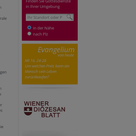
Finden Sie Gottesdienste
in Ihrer Umgebung
n
rale
in der Nähe
nach Plz
Evangelium
von heute
Mt 16, 24-28
Um welchen Preis kann ein
Mensch sein Leben
igen
zurückkaufen?
h
u
er
es
ie