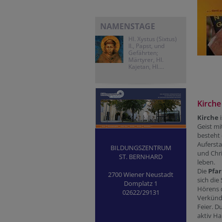
NAMENSTAGE
Hl. Xystus (Sixtus)
II., Papst, und
Gefährten;
Märtyrer, Hl.
Kajetan, Hl....
Kirche
Kirche
Geist mi
besteht 
Aufersta
BILDUNGSZENTRUM
und Chri
ST. BERNHARD
leben.
Die
Pfar
2700 Wiener Neustadt
sich die
Domplatz 1
Hörens d
02622/29131
Verkündi
Feier. D
aktiv Ha