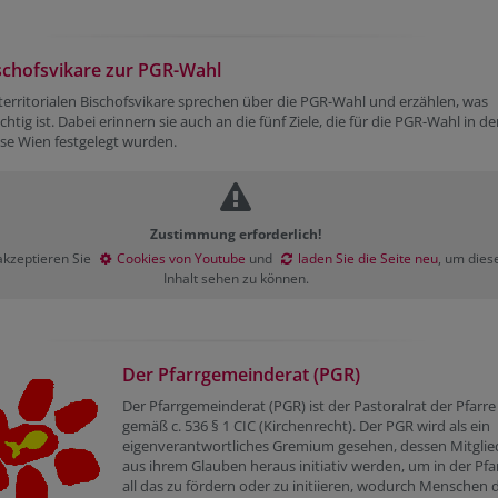
schofsvikare zur PGR-Wahl
 territorialen Bischofsvikare sprechen über die PGR-Wahl und erzählen, was
chtig ist. Dabei erinnern sie auch an die fünf Ziele, die für die PGR-Wahl in de
se Wien festgelegt wurden.
Zustimmung erforderlich!
 akzeptieren Sie
Cookies von Youtube
und
laden Sie die Seite neu
, um dies
Inhalt sehen zu können.
Der Pfarrgemeinderat (PGR)
Der Pfarrgemeinderat (PGR) ist der Pastoralrat der Pfarre
gemäß c. 536 § 1 CIC (Kirchenrecht). Der PGR wird als ein
eigenverantwortliches Gremium gesehen, dessen Mitglie
aus ihrem Glauben heraus initiativ werden, um in der Pfa
all das zu fördern oder zu initiieren, wodurch Menschen 