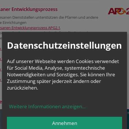
aner Entwicklungsprozess
esanen Dienststellen unterstützen die Pfarren und andere
he Einrichtungen
esanen Entwicklungsprozess APG2.1
.
eitung des Prozesses wurde das Referat für Pastorale
entwicklung im Pastoralamt errichtet.
Datenschutzeinstellungen
 Strukturentwicklungsprozess
m Thema Pfarrverband
Auf unserer Webseite werden Cookies verwendet
für Social Media, Analyse, systemtechnische
m Thema Pfarre mit Teilgemeinden
Notwendigkeiten und Sonstiges. Sie können Ihre
m Thema Seelsorgeraum
Zustimmung später jederzeit ändern oder
zurückziehen.
gemeinderat
Weitere Informationen anzeigen
...
Annehmen