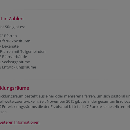
at in Zahlen
iat Süd gibt es:
92 Pfarren
 Pfarr-Exposituren
7 Dekanate
 Pfarren mit Teilgemeinden
2 Pfarrverbände
0 Seelsorgeräume
8 Entwicklungsräume
cklungsräume
icklungsraum besteht aus einer oder mehreren Pfarren, um sich pastoral u
ell weiterzuentwickeln. Seit November 2015 gibt es in der gesamten Erzdiöz
 Entwicklungsräume, die der Erzbischof bittet, die 7 Punkte seines Hirtenbri
zen.
weiteren Informationen.