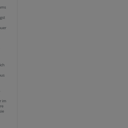
iums
gst
auer
ich
aus
s
r im
re
sie