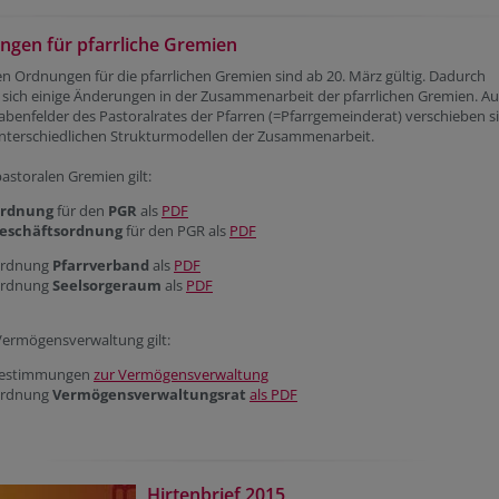
gen für pfarrliche Gremien
n Ordnungen für die pfarrlichen Gremien sind ab 20. März gültig. Dadurch
sich einige Änderungen in der Zusammenarbeit der pfarrlichen Gremien. A
abenfelder des Pastoralrates der Pfarren (=Pfarrgemeinderat) verschieben s
unterschiedlichen Strukturmodellen der Zusammenarbeit.
pastoralen Gremien gilt:
rdnung
für den
PGR
als
PDF
eschäftsordnung
für den PGR als
PDF
rdnung
Pfarrverband
als
PDF
rdnung
Seelsorgeraum
als
PDF
Vermögensverwaltung gilt:
estimmungen
zur Vermögensverwaltung
rdnung
Vermögensverwaltungsrat
als PDF
Hirtenbrief 2015