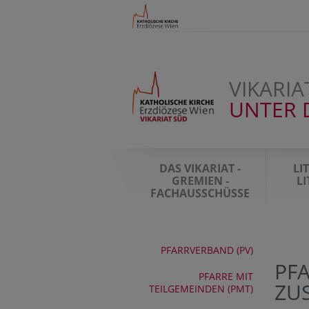
VIKARIA
UNTER 
DAS VIKARIAT -
LI
GREMIEN -
L
FACHAUSSCHÜSSE
PFARRVERBAND (PV)
PF
PFARRE MIT
ZU
TEILGEMEINDEN (PMT)