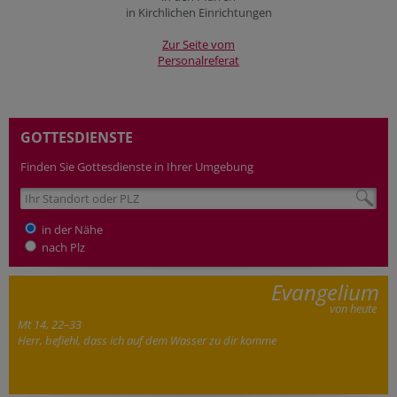
in Kirchlichen Einrichtungen
Zur Seite vom
Personalreferat
GOTTESDIENSTE
Finden Sie Gottesdienste in Ihrer Umgebung
in der Nähe
nach Plz
Evangelium
von heute
Mt 14, 22–33
Herr, befiehl, dass ich auf dem Wasser zu dir komme