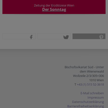
Zeitung der Erzdiözese Wien
Der Sonntag
teilen
tweet
pin it
Bischofsvikariat Süd - Unter
dem Wienerwald
Wollzeile 2/3/305+306
1010 Wien
T
+43 (1) 515 52-3618
E-Mail schreiben
Impressum
Datenschutzerklärung
Barrierefreiheitserklärung