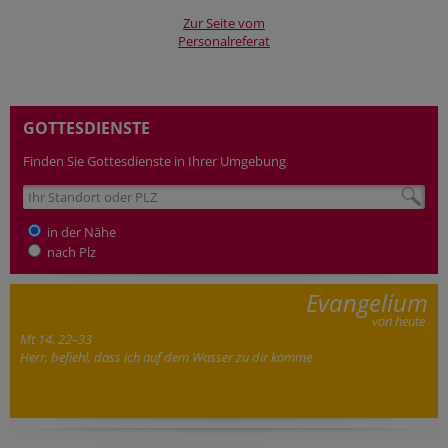
Zur Seite vom
Personalreferat
GOTTESDIENSTE
Finden Sie Gottesdienste in Ihrer Umgebung
in der Nähe
nach Plz
Evangelium
von heute
Mt 14, 22–33
Herr, befiehl, dass ich auf dem Wasser zu dir komme