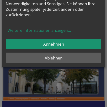
Notwendigkeiten und Sonstiges. Sie können Ihre
Sa.., 07. November 2026 09:00
Zustimmung später jederzeit ändern oder
Lektor:innenkurs
zurückziehen.
NAMENSTAGE
Weitere Informationen anzeigen
...
Hl. Teresia Benedicta vom Kreuz (Edith Stein), Hl. Hathumar,
Hl. Romanus von Rom
Annehmen
Ablehnen