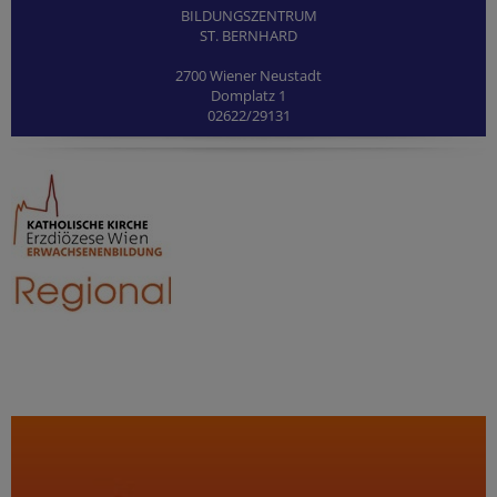
BILDUNGSZENTRUM
ST. BERNHARD
2700 Wiener Neustadt
Domplatz 1
02622/29131