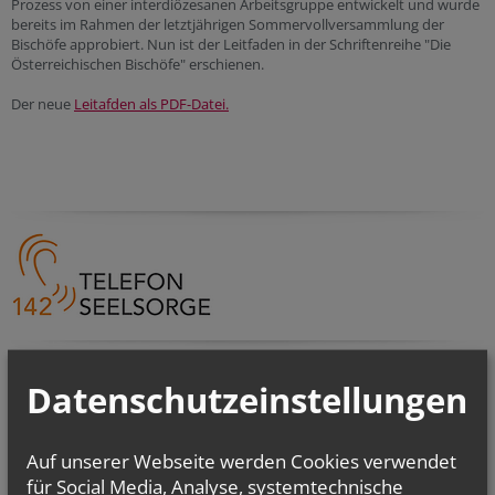
Prozess von einer interdiözesanen Arbeitsgruppe entwickelt und wurde
bereits im Rahmen der letztjährigen Sommervollversammlung der
Bischöfe approbiert. Nun ist der Leitfaden in der Schriftenreihe "Die
Österreichischen Bischöfe" erschienen.
Der neue
Leitafden als PDF-Datei.
KALENDER
Datenschutzeinstellungen
Sa.., 17. Oktober 2026 09:30
Kommunionhelfer:innenkurs
Auf unserer Webseite werden Cookies verwendet
Fr.., 06. November 2026 18:00
für Social Media, Analyse, systemtechnische
Lektor:innenkurs