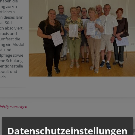
haben die
ung zur/m
tliche/n
n dieses Jahr
iat Süd
ich absolviert.
raxis und
umfasst die
ung ein Modul
st- und
pflege sowie
ene Schulung
entionsstelle
ewalt und
uch.
Einträge anzeigen
Datenschutzeinstellungen
teilen
tweet
pin it