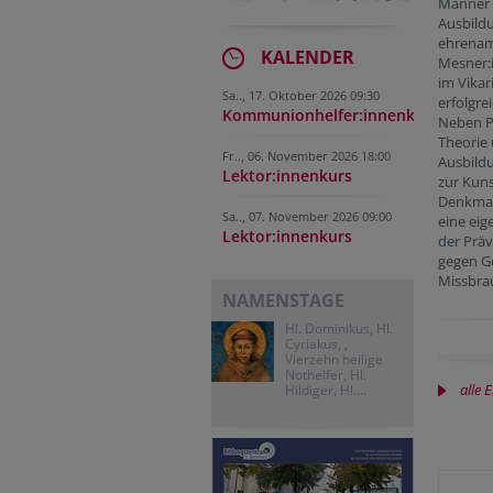
Männer 
Ausbild
ehrenam
KALENDER
Mesner:i
im Vikar
Sa.., 17. Oktober 2026 09:30
erfolgre
Kommunionhelfer:innenkurs
Neben P
Theorie 
Fr.., 06. November 2026 18:00
Ausbild
Lektor:innenkurs
zur Kun
Denkmal
Sa.., 07. November 2026 09:00
eine eig
Lektor:innenkurs
der Präv
gegen G
Missbra
NAMENSTAGE
Hl. Dominikus, Hl.
Cyriakus, ,
Vierzehn heilige
Nothelfer, Hl.
alle 
Hildiger, Hl....