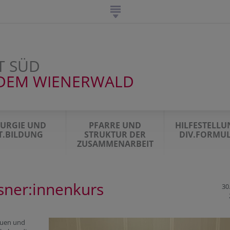
T SÜD
DEM WIENERWALD
TURGIE UND
PFARRE UND
HILFESTELL
IT.BILDUNG
STRUKTUR DER
DIV.FORMU
ZUSAMMENARBEIT
ner:innenkurs
30
auen und