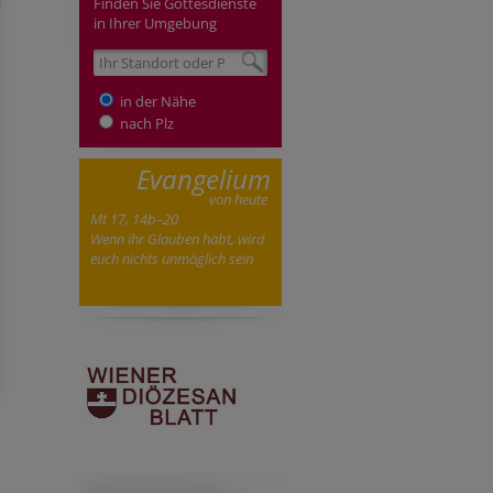
Finden Sie Gottesdienste
in Ihrer Umgebung
in der Nähe
nach Plz
Evangelium
von heute
Mt 17, 14b–20
Wenn ihr Glauben habt, wird
euch nichts unmöglich sein