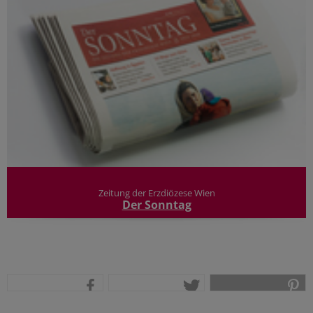
Zeitung der Erzdiözese Wien
Der Sonntag
teilen
tweet
pin it