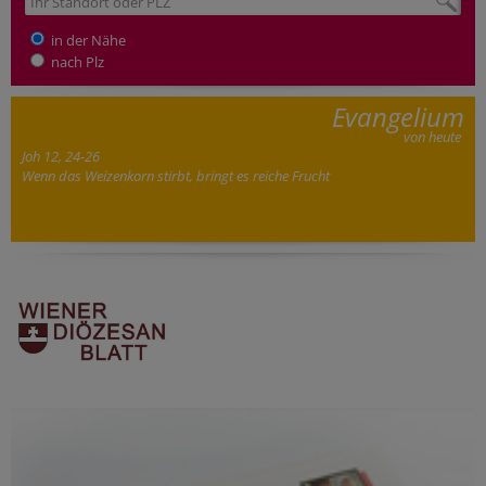
in der Nähe
nach Plz
Evangelium
von heute
Joh 12, 24-26
Wenn das Weizenkorn stirbt, bringt es reiche Frucht