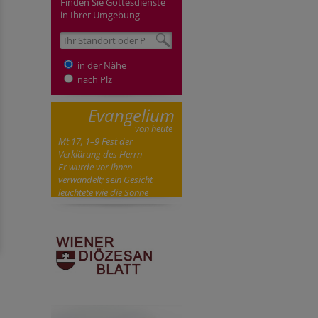
Finden Sie Gottesdienste
in Ihrer Umgebung
in der Nähe
nach Plz
Evangelium
von heute
Mt 17, 1–9 Fest der
Verklärung des Herrn
Er wurde vor ihnen
verwandelt; sein Gesicht
leuchtete wie die Sonne