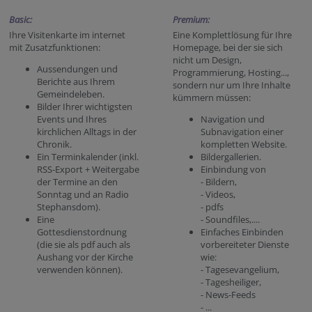
Basic:
Premium:
Ihre Visitenkarte im internet
Eine Komplettlösung für Ihre
mit Zusatzfunktionen:
Homepage, bei der sie sich
nicht um Design,
Aussendungen und
Programmierung, Hosting...,
Berichte aus Ihrem
sondern nur um Ihre Inhalte
Gemeindeleben.
kümmern müssen:
Bilder Ihrer wichtigsten
Events und Ihres
Navigation und
kirchlichen Alltags in der
Subnavigation einer
Chronik.
kompletten Website.
Ein Terminkalender (inkl.
Bildergallerien.
RSS-Export + Weitergabe
Einbindung von
der Termine an den
- Bildern,
Sonntag und an Radio
- Videos,
Stephansdom).
- pdfs
Eine
- Soundfiles,....
Gottesdienstordnung
Einfaches Einbinden
(die sie als pdf auch als
vorbereiteter Dienste
Aushang vor der Kirche
wie:
verwenden können).
- Tagesevangelium,
- Tagesheiliger,
- News-Feeds
- ...