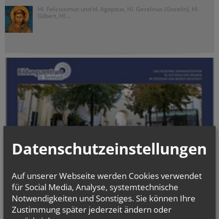
Hl. Felicissimus und hl. Agapitus, Hl. Gezelinus (Gozelin), Hl.
Gilbert, Hl....
Datenschutzeinstellungen
BILDUNGSZENTRUM
Auf unserer Webseite werden Cookies verwendet
ST. BERNHARD
für Social Media, Analyse, systemtechnische
2700 Wiener Neustadt
Notwendigkeiten und Sonstiges. Sie können Ihre
Domplatz 1
Zustimmung später jederzeit ändern oder
02622/29131