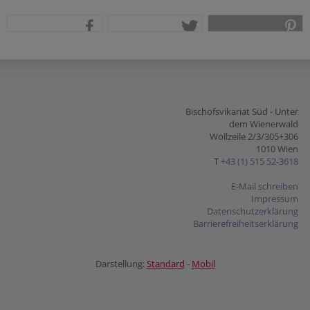
teilen
tweet
pin it
Bischofsvikariat Süd - Unter
dem Wienerwald
Wollzeile 2/3/305+306
1010 Wien
T
+43 (1) 515 52-3618
E-Mail schreiben
Impressum
Datenschutzerklärung
Barrierefreiheitserklärung
Darstellung:
Standard
-
Mobil