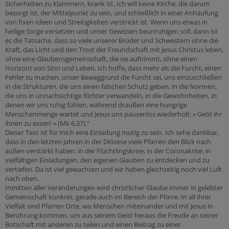
Sicherheiten zu klammern, krank ist. Ich will keine Kirche, die darum
besorgt ist, der Mittelpunkt zu sein, und schließlich in einer Anhäufung
von fixen Ideen und Streitigkeiten verstrickt ist. Wenn uns etwas in
heilige Sorge versetzen und unser Gewissen beunruhigen soll, dann ist
es die Tatsache, dass so viele unserer Brüder und Schwestern ohne die
Kraft, das Licht und den Trost der Freundschaft mit Jesus Christus leben,
ohne eine Glaubensgemeinschaft, die sie aufnimmt, ohne einen
Horizont von Sinn und Leben. Ich hoffe, dass mehr als die Furcht, einen
Fehler zu machen, unser Beweggrund die Furcht sei, uns einzuschließen
in die Strukturen, die uns einen falschen Schutz geben, in die Normen,
die uns in unnachsichtige Richter verwandeln, in die Gewohnheiten, in
denen wir uns ruhig fühlen, während draußen eine hungrige
Menschenmenge wartet und Jesus uns pausenlos wiederholt: » Gebt ihr
ihnen zu essen! « (Mk 6,37).“
Dieser Text ist für mich eine Einladung mutig zu sein. Ich sehe dankbar,
dass in den letzten Jahren in der Diözese viele Pfarren den Blick nach
außen verstärkt haben: in der Flüchtlingskrise, in der Coronakrise, in
vielfältigen Einladungen, den eigenen Glauben zu entdecken und zu
vertiefen. Da ist viel gewachsen und wir haben gleichzeitig noch viel Luft
nach oben.
Inmitten aller Veränderungen wird christlicher Glaube immer in gelebter
Gemeinschaft konkret, gerade auch im Bereich der Pfarre. In all ihrer
Vielfalt sind Pfarren Orte, wo Menschen miteinander und mit Jesus in
Berührung kommen, um aus seinem Geist heraus die Freude an seiner
Botschaft mit anderen zu teilen und einen Beitrag zu einer