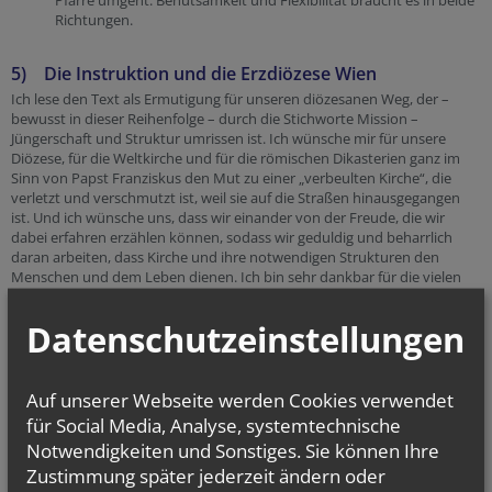
Pfarre umgeht: Behutsamkeit und Flexibilität braucht es in beide
Richtungen.
5) Die Instruktion und die Erzdiözese Wien
Ich lese den Text als Ermutigung für unseren diözesanen Weg, der –
bewusst in dieser Reihenfolge – durch die Stichworte Mission –
Jüngerschaft und Struktur umrissen ist. Ich wünsche mir für unsere
Diözese, für die Weltkirche und für die römischen Dikasterien ganz im
Sinn von Papst Franziskus den Mut zu einer „verbeulten Kirche“, die
verletzt und verschmutzt ist, weil sie auf die Straßen hinausgegangen
ist. Und ich wünsche uns, dass wir einander von der Freude, die wir
dabei erfahren erzählen können, sodass wir geduldig und beharrlich
daran arbeiten, dass Kirche und ihre notwendigen Strukturen den
Menschen und dem Leben dienen. Ich bin sehr dankbar für die vielen
Frauen und Männer in unserer Diözese, die sich hier mit großer
Leidenschaft einbringen. Es tut mir leid, wenn sich Menschen durch
Datenschutzeinstellungen
Dokumentes wie dieses irritiert sind: als Dokument der
Kleruskongregation hat es stark die Amtsträger im Blick und macht
damit die große Herausforderung deutlich, dass es noch viel stärker
Strukturen braucht, wie alle aufgrund ihrer Taufe an Entscheidungen
Auf unserer Webseite werden Cookies verwendet
beteiligt werden können.
für Social Media, Analyse, systemtechnische
Notwendigkeiten und Sonstiges. Sie können Ihre
Zustimmung später jederzeit ändern oder