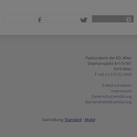
teilen
tweet
pin it
Pastoralamt der ED. Wien
Stephansplatz 6/1/5/561
1010 Wien
T
+43 (1) 515 52-3363
E-Mail schreiben
Impressum
Datenschutzerklärung
Barrierefreiheitserklärung
Darstellung:
Standard
-
Mobil