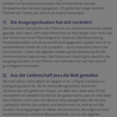
sondern ist eine Zusammenschau des Vorhandenen aus der
Perspektive der Kleruskongregation. Ich greife hier einige zentrale
Themen des Textes auf, die ich als Impuls herauslese:
1) Die Ausgangssituation hat sich verändert
Das klassische Verständnis der Pfarre ist von einem bestimmten Gebiet
geprägt. Das Leben sehr vieler Menschen ist aber längst nicht mehr auf
das Territorium einer Pfarre begrenzt: Wohnort, Berufsausübung,
Freizeitaktivitäten und ehrenamtliches Engagement spielen sich oft an
verschiedenen Orten ab und zusätzlich – auch unterstützt durch die
Coronakrise – haben die digitalen Medien große Bedeutung für die
Kommunikation bekommen. Das Dokument macht ganz deutlich: die
Ausgangssituation in der Pfarren sich befinden hat sich fast überall
grundlegend verändert.
2) Aus der Leidenschaft Jesu die Welt gestalten
Die Instruktion zitiert gleich am Beginn in Nr. 3 Papst Franziskus in
Evangelii gaudium Nr. 49, ich zitiere den gesamten Abschnitt:
„Brechen wir auf, gehen wir hinaus, um allen das Leben Jesu Christi
anzubieten! Ich wiederhole hier für die ganze Kirche, was ich viele Male
den Priestern und Laien von Buenos Aires gesagt habe: Mir ist eine
„verbeulte“ Kirche, die verletzt und beschmutzt ist, weil sie auf die
Straßen hinausgegangen ist, lieber, als eine Kirche, die aufgrund ihrer
Verschlossenheit und ihrer Bequemlichkeit, sich an die eigenen