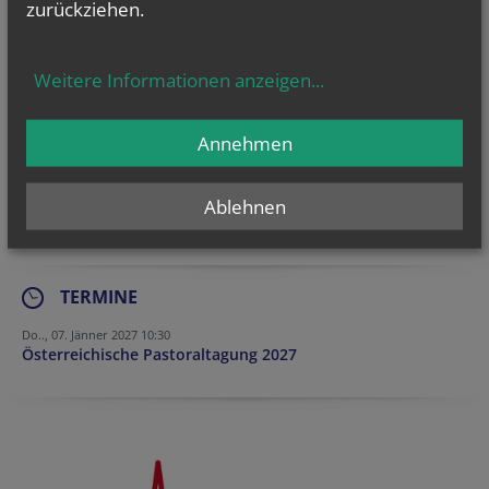
Kommentar zum Dokument über die pastorale Umkehr der Pfarren von
zurückziehen.
Stefan Lobnig, Leiter des Bereichs Pfarrgemeinderäte und Pastorale
Strukturentwicklung im Pastoralamt.
Weitere Informationen anzeigen
...
Annehmen
vorherige
Ablehnen
TERMINE
Do.., 07. Jänner 2027 10:30
Österreichische Pastoraltagung 2027