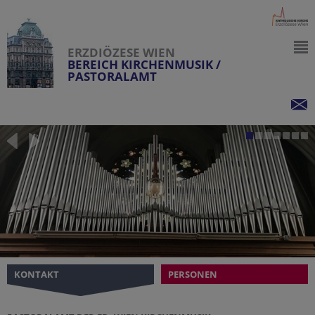
ERZDIÖZESE WIEN
BEREICH KIRCHENMUSIK /
PASTORALAMT
KONTAKT
PERSONEN