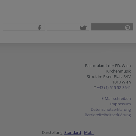
teilen
tweet
pin it
Pastoralamt der ED. Wien
Kirchenmusik
Stock im Eisen-Platz 3/IV
1010 Wien
T
+43 (1) 515 52-3641
E-Mail schreiben
Impressum
Datenschutzerklärung
Barrierefreiheitserklärung
Darstellung:
Standard
-
Mobil