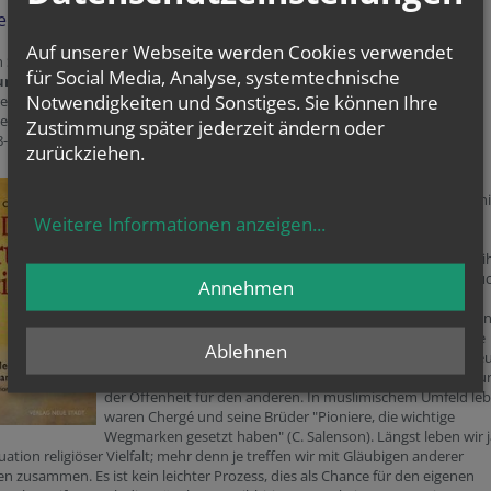
eren mit dem Prior der Mönche von Tibhirine
Auf unserer Webseite werden Cookies verwendet
n Salenson
für Social Media, Analyse, systemtechnische
nnen tiefer graben
Notwendigkeiten und Sonstiges. Sie können Ihre
en mit Christian de Chergé. Prior der Mönche von Tibhirine
Neue Stadt
Zustimmung später jederzeit ändern oder
8-3-87996-910-4
zurückziehen.
Die Trapistengemeinschaft von Tibhirine (Algerien) wurde
weltweit bekannt durch die Entführung und die bis heute n
geklärte Ermordung von sieben Mönchen im Jahr 1996,
Weitere Informationen anzeigen
...
darunter der Prior, Christian de Chergé. Ein viel beachteter
französischer Kinofilm ("Von Menschen und Göttern") hat i
Leben in einem muslimischen Umfeld neu in den Blick gerüc
Annehmen
In diesem Buch werden der Prior und seine Spiritualität
vorgestellt. Nach einem Überblick über sein Leben kommen
Quellen in den Blick, aus denen Chergé geschöpft hat. Viele
Ablehnen
Begriffe erscheinen in einem neuen Licht: Gebet, Liebe, Kreu
Umkehr, Zeugnis ... Es ist eine Spiritualität der Begegnung 
der Offenheit für den anderen. In muslimischem Umfeld le
waren Chergé und seine Brüder "Pioniere, die wichtige
Wegmarken gesetzt haben" (C. Salenson). Längst leben wir j
tuation religiöser Vielfalt; mehr denn je treffen wir mit Gläubigen anderer
en zusammen. Es ist kein leichter Prozess, dies als Chance für den eigenen