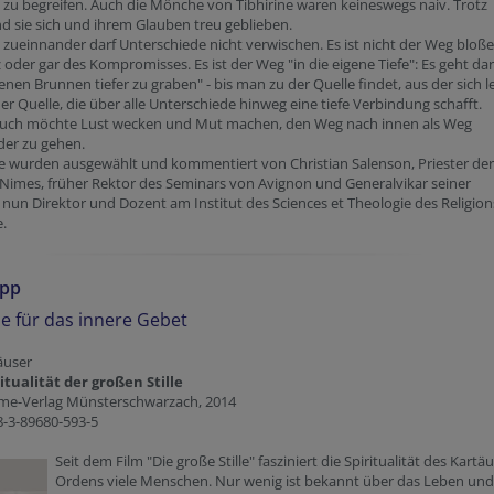
zu begreifen. Auch die Mönche von Tibhirine waren keineswegs naiv. Trotz
nd sie sich und ihrem Glauben treu geblieben.
zueinnander darf Unterschiede nicht verwischen. Es ist nicht der Weg bloße
 oder gar des Kompromisses. Es ist der Weg "in die eigene Tiefe": Es geht da
enen Brunnen tiefer zu graben" - bis man zu der Quelle findet, aus der sich 
iner Quelle, die über alle Unterschiede hinweg eine tiefe Verbindung schafft.
Buch möchte Lust wecken und Mut machen, den Weg nach innen als Weg
der zu gehen.
e wurden ausgewählt und kommentiert von Christian Salenson, Priester der
Nimes, früher Rektor des Seminars von Avignon und Generalvikar seiner
 nun Direktor und Dozent am Institut des Sciences et Theologie des Religion
e.
ipp
e für das innere Gebet
äuser
itualität der großen Stille
rme-Verlag Münsterschwarzach, 2014
8-3-89680-593-5
Seit dem Film "Die große Stille" fasziniert die Spiritualität des Kartäu
Ordens viele Menschen. Nur wenig ist bekannt über das Leben un