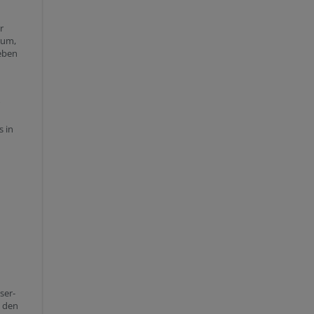
r
rum,
leben
s in
ser-
d den