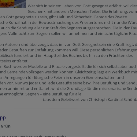
Wer sich in seinem Leben von Gott gesegnet erfährt, will die
Geschenk mit anderen Menschen Teilen. Die Erfahrung, vom
en Gott gesegnete zu sein, gibt Halt und Sicherheit. Gerade das Zweite
sche Konzil hat in der Bewusstmachung des Priestertums nicht nur die Wür
auch die Sendung aller zur Kraft des Segnens ausgesprochen. Die in der Tau
gene Vollmacht zum Segnen sollen wir annehmen und einfache tägliche Ritu
.
en Autoren sind überzeugt, dass im von Gott Gesegnetsein eine Kraft liegt, d
eder Getauften zur Entfaltung kommen will. Diese persönlichen Erfahrunge
iblisch fundiert und im Hauptteil des Buches bis hin zu den Früchten des
seins entfaltet.
m Buch werden Modelle und Rituale vorgestellt, die für sich selbst, aber auch
und Gemeinde vollzogen werden können. Gleichzeitig liegt ein Werkbuch mi
n Anregungen für liturgische Feiern in unseren Gemeinschaften und
en vor. Nur wo jeder und jede Getaufte seine bzw. ihre Berufung und Send
en annimmt und entfaltet, wird die Grundlage für die missionarische Sen
he ermöglicht. Segnen – eine Berufung für alle!
(aus dem Geleitwort von Christoph Kardinal Schön
ipp
 Grün