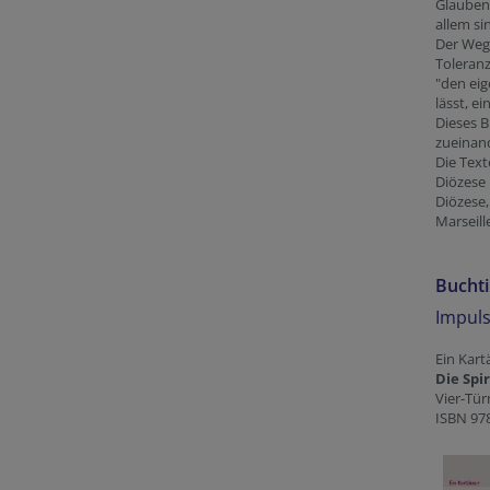
Glauben 
allem si
Der Weg 
Toleranz
"den eig
lässt, e
Dieses 
zueinan
Die Text
Diözese 
Diözese,
Marseill
Bucht
Impuls
Ein Kart
Die Spir
Vier-Tü
ISBN 97