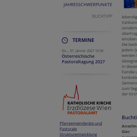
JAHRESSCHWERPUNKTE
BUCHTIPP
lebendig
Vatikani
sondern 
übertra
einüben
TERMINE
Die beid
jedem /j
Do.., 07. Jänner 2027 10:30
werden b
Österreichische
Gesegnet
Pastoraltagung 2027
In diese
Familie 
konkrete
Gemeind
zum Segn
der Kirc
Bucht
Pfarrgemeinderäte und
Anselm
Pastorale
Gier
Strukturentwicklung