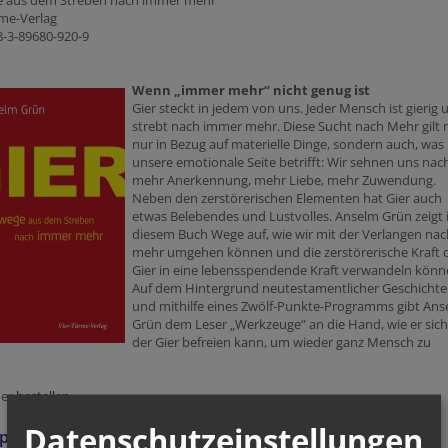
 aus dem Streben nach immer mehr
rme-Verlag
8-3-89680-920-9
Wenn „immer mehr“ nicht genug ist
Gier steckt in jedem von uns. Jeder Mensch ist gierig 
strebt nach immer mehr. Diese Sucht nach Mehr gilt 
nur in Bezug auf materielle Dinge, sondern auch, was
unsere emotionale Seite betrifft: Wir sehnen uns nac
mehr Anerkennung, mehr Liebe, mehr Zuwendung.
Neben den zerstörerischen Elementen hat Gier auch
etwas Belebendes und Lustvolles. Anselm Grün zeigt 
diesem Buch Wege auf, wie wir mit der Verlangen nac
mehr umgehen können und die zerstörerische Kraft 
Gier in eine lebensspendende Kraft verwandeln könn
Auf dem Hintergrund neutestamentlicher Geschicht
und mithilfe eines Zwölf-Punkte-Programms gibt An
Grün dem Leser „Werkzeuge“ an die Hand, wie er sic
der Gier befreien kann, um wieder ganz Mensch zu
der
bestellen
Datenschutzeinstellungen
ipp