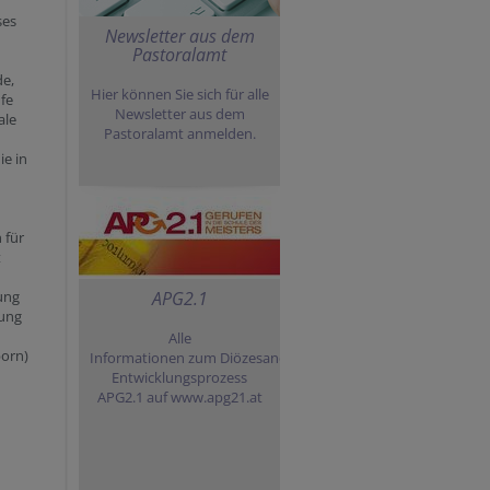
ses
Newsletter aus dem
Pastoralamt
de,
Hier können Sie sich für alle
fe
Newsletter aus dem
ale
Pastoralamt anmelden.
ie in
n
 für
t
ung
APG2.1
dung
Alle
born)
Informationen zum Diözesaner
Entwicklungsprozess
APG2.1 auf www.apg21.at