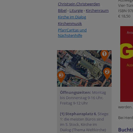
Auswege
Christsein.Christwerden
Vier-Tü
Bibel
-
Liturgie
-
Kirchenraum
ISBN 97
€ 18,50
Kirche im Dialog
Kirchenmusik
PfarrCaritas und
Nächstenhilfe
Öffnungszeiten:
Montag
bis Donnerstag 9-16 Uhr,
Freitag 9-12 Uhr
werden.
[1] Stephansplatz 6
, Stiege
Bei Her
1: die meisten Büros sind
im 5. Stock, Kirche im
Bucht
Dialog (Thema Weltkirche)