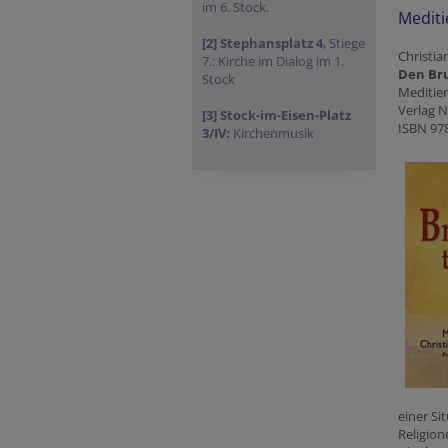
im 6. Stock.
Mediti
[2] Stephansplatz 4
, Stiege
Christia
7.: Kirche im Dialog im 1.
Den Bru
Stock
Meditier
Verlag 
[3] Stock-im-Eisen-Platz
ISBN 97
3/IV:
Kirchenmusik
einer Si
Religion