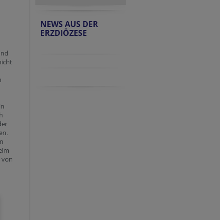
NEWS AUS DER
ERZDIÖZESE
und
nicht
h
in
h
der
en.
en
selm
h von