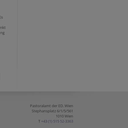
Es
enkt
ung
Pastoralamt der ED. Wien
Stephansplatz 6/1/5/561
1010 Wien
T
+43 (1) 515 52-3363