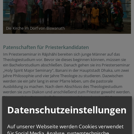
Die Kirche im Dorf von Biswanath
Patenschaften für Priesterkandidaten
Im Priesterseminar in Rājshāhi bereiten sich junge Männer auf das
Theologiestudium vor. Bevor sie dieses beginnen können, müssen sie
ein Bachelorstudium abschließen. Danach gehen sie ins Priesterseminar
„Holy Spirit Major Seminary“, Banani in der Hauptstadt Dhaka, um zwei
Jahre Philosophie und vier Jahre Theologie zu studieren. Dazwischen
werden sie ein Jahr lang in einer Pfarre leben, um die pastorale
Ausbildung zu machen. Nach dem Abschluss des Theologiestudium
werden sie zum Diakon und anschließend zum Priester geweiht werden.
Die monatliche Patenschaft für einen Kandidaten beträgt 70 Euro.
Datenschutzeinstellungen
Auf unserer Webseite werden Cookies verwendet
für Social Media, Analyse, systemtechnische