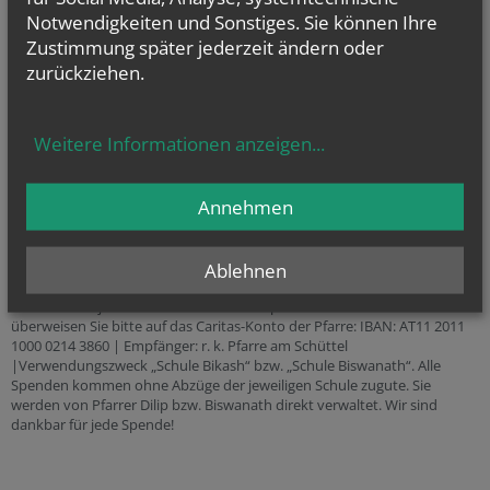
Notwendigkeiten und Sonstiges. Sie können Ihre
Zustimmung später jederzeit ändern oder
zurückziehen.
Weitere Informationen anzeigen
...
Pfarrer Michael (im hellen Shirt) mit Biswanath (links von ihm) und den
Annehmen
Priesterkandidaten
So können Sie helfen
Ablehnen
Nähere Informationen zu allen drei Projekten bekommen Sie bei Pfarrer
Michael Ciurej oder in der Pfarrkanzlei. Spenden für die beiden Schulen
überweisen Sie bitte auf das Caritas-Konto der Pfarre: IBAN: AT11 2011
1000 0214 3860 | Empfänger: r. k. Pfarre am Schüttel
|Verwendungszweck „Schule Bikash“ bzw. „Schule Biswanath“. Alle
Spenden kommen ohne Abzüge der jeweiligen Schule zugute. Sie
werden von Pfarrer Dilip bzw. Biswanath direkt verwaltet. Wir sind
dankbar für jede Spende!