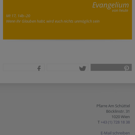
Evangelium
von heute
Mt 17, 14b–20
Wenn ihr Glauben habt, wird euch nichts unmöglich sein
teilen
tweet
pin it
Pfarre Am Schüttel
Böcklinstr. 31
1020 Wien
T
+43 (1) 728 18 38
E-Mail schreiben