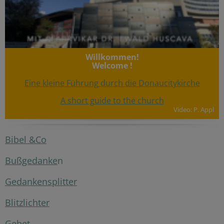
Willkommen!
Welcome !
Eine kleine Führung durch die Donaucitykirche
A short guide to the church
Video: P. Appl
Bibel &Co
Bußgedanke
n
Gedankensplitter
Blitzlichter
Gebet