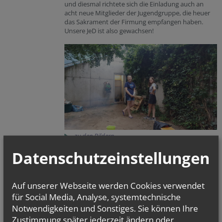
und diesmal richtete sich die Einladung auch an
acht neue Mitglieder der Jugendgruppe, die heuer
das Sakrament der Firmung empfangen haben.
Unsere JeD ist also gewachsen!
zu den Bildern
Datenschutzeinstellungen
vorherige
weitere
1
2
3
Auf unserer Webseite werden Cookies verwendet
für Social Media, Analyse, systemtechnische
Notwendigkeiten und Sonstiges. Sie können Ihre
Zustimmung später jederzeit ändern oder