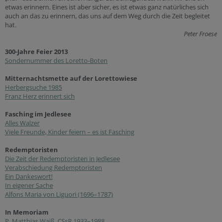
etwas erinnern. Eines ist aber sicher, es ist etwas ganz natürliches sich
auch an das zu erinnern, das uns auf dem Weg durch die Zeit begleitet
hat.
Peter Froese
300-Jahre Feier 2013
Sondernummer des Loretto-Boten
Mitternachtsmette auf der Lorettowiese
Herbergsuche 1985
Franz Herz erinnert sich
Fasching im Jedlesee
Alles Walze
r
Viele Freunde, Kinder feiern – es ist Fasching
Redemptoristen
Die Zeit der Redemptoristen in Jedlesee
Verabschiedung Redemptoristen
Ein Dankeswort!
In eigener Sache
Alfons Maria von Liguori (1696–1787)
In Memoriam
P. Matthias Waiß, CSsR 1933–1988