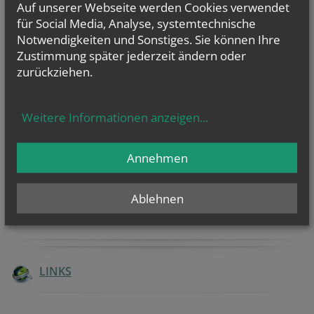
Auf unserer Webseite werden Cookies verwendet
für Social Media, Analyse, systemtechnische
Öffnungszeiten Pfarrkanzlei:
Montag, Dienstag, Freitag: 9:00–12:00 Uhr
Notwendigkeiten und Sonstiges. Sie können Ihre
Donnerstag: 15:00–18:30 Uhr
Zustimmung später jederzeit ändern oder
zurückziehen.
NEWSLETTER
Geben Sie bitte Ihre E-Mail Adresse ein
Weitere Informationen anzeigen
...
Ich stimme der
Datenverarbeitung
zu.
*
Annehmen
Ich habe die
Informationen zum Datenschutz
gelesen.
*
Ablehnen
LINKS