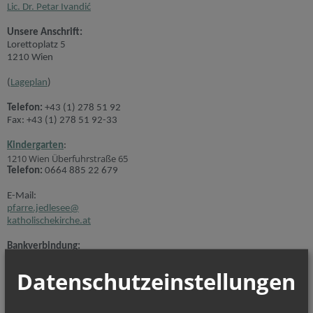
Lic. Dr. Petar Ivandić
Unsere Anschrift:
Lorettoplatz 5
1210 Wien
(
Lageplan
)
Telefon:
+43 (1) 278 51 92
Fax: +43 (1) 278 51 92-33
Kindergarten
:
1210 Wien Überfuhrstraße 65
Telefon:
0664 885 22 679
E-Mail:
pfarre.jedlesee@
katholischekirche.at
Bankverbindung:
Erste Bank IBAN:
AT33 2011 1000 3796 0423
Datenschutzeinstellungen
BIC: GIBAATWW
(Bei Überweisungen bitte unbedingt den Verwendungszweck angeben
– z. B. Spende, Spende Pfarr-Caritas)