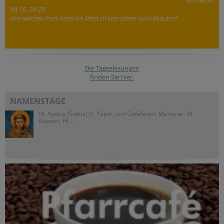
von heute
Mt 16, 24-28
Um welchen Preis kann ein Mensch sein Leben zurückkaufen?
Die Tageslesungen
finden Sie hier.
NAMENSTAGE
Hl. Xystus (Sixtus) II., Papst, und Gefährten; Märtyrer, Hl.
Kajetan, Hl....