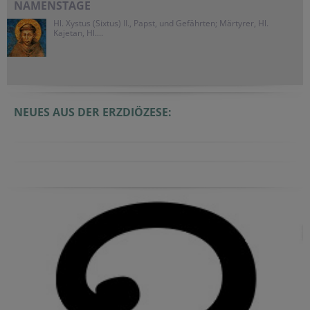
NAMENSTAGE
Hl. Xystus (Sixtus) II., Papst, und Gefährten; Märtyrer, Hl.
Kajetan, Hl....
NEUES AUS DER ERZDIÖZESE: