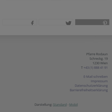
teilen
tweet
pin it
Pfarre Rodaun
Schreckg. 19
1230 Wien
T
+43 (1) 888 41 91
E-Mail schreiben
Impressum
Datenschutzerklärung
Barrierefreiheitserklärung
Darstellung:
Standard
-
Mobil