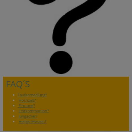
FAQ´S
Taufanmedlung?
Hochzeit?
Firmung?
Erstkommunion?
Jungschar?
Heilige Messen?