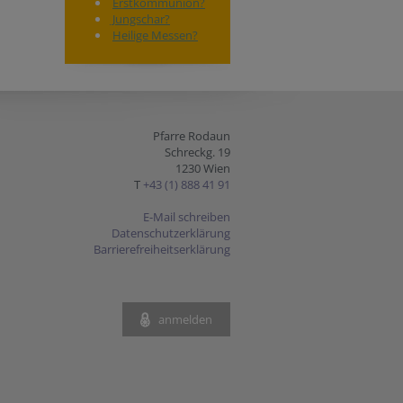
Erstkommunion?
Jungschar?
Heilige Messen?
Pfarre Rodaun
Schreckg. 19
1230 Wien
T
+43 (1) 888 41 91
E-Mail schreiben
Datenschutzerklärung
Barrierefreiheitserklärung
anmelden