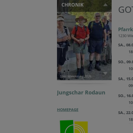
CHRONIK
GO
Pfarr
1230 Wie
SA., 08.
18
SO., 09.
10
Spiri Wanderung 2026
SA., 15.
09
Jungschar
Rodaun
SO., 16.
10
HOMEPAGE
SA., 22.
18