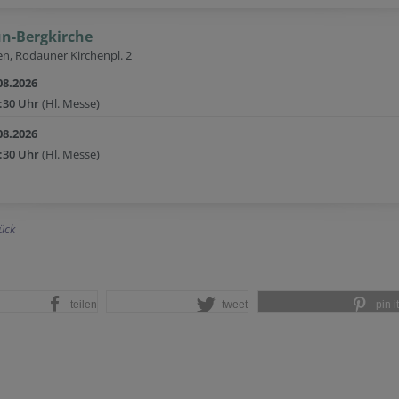
n-Bergkirche
n, Rodauner Kirchenpl. 2
08.2026
:30 Uhr
(Hl. Messe)
08.2026
:30 Uhr
(Hl. Messe)
ück
teilen
tweet
pin it