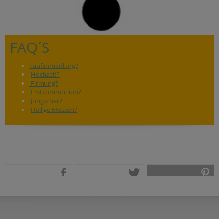
FAQ´S
Taufanmedlung?
Hochzeit?
Firmung?
Erstkommunion?
Jungschar?
Heilige Messen?
teilen
tweet
pin it