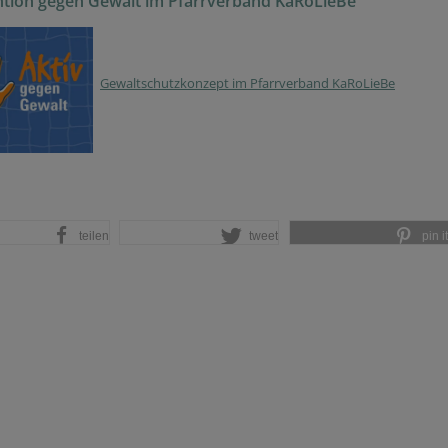
tion gegen Gewalt im Pfarrverband KaRoLieBe
Gewaltschutzkonzept im Pfarrverband KaRoLieBe
teilen
tweet
pin it