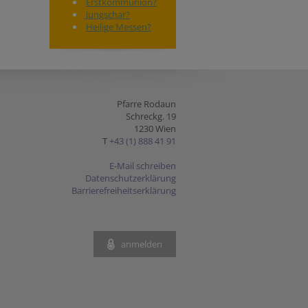
Erstkommunion?
Jungschar?
Heilige Messen?
Pfarre Rodaun
Schreckg. 19
1230 Wien
T
+43 (1) 888 41 91
E-Mail schreiben
Datenschutzerklärung
Barrierefreiheitserklärung
anmelden