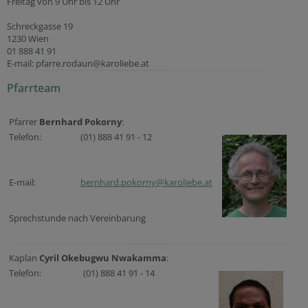
Freitag von 9 Uhr bis 12 Uhr
Schreckgasse 19
1230 Wien
01 888 41 91
E-mail: pfarre.rodaun@karoliebe.at
Pfarrteam
Pfarrer
Bernhard Pokorny
:
Telefon:
(01) 888 41 91 - 12
E-mail:
bernhard.pokorny@karoliebe.at
Sprechstunde nach Vereinbarung
Kaplan
Cyril Okebugwu Nwakamma
:
Telefon:
(01) 888 41 91 - 14