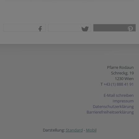
teilen
tweet
pin it
Pfarre Rodaun
Schreckg. 19
1230 Wien
T
+43 (1) 888 41 91
E-Mail schreiben
Impressum
Datenschutzerklärung
Barrierefreiheitserklärung
Darstellung:
Standard
-
Mobil