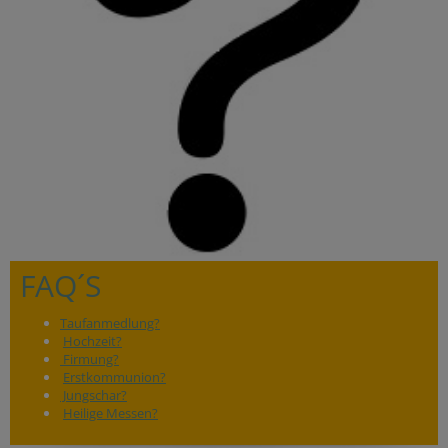
FAQ´S
Taufanmedlung?
Hochzeit?
Firmung?
Erstkommunion?
Jungschar?
Heilige Messen?