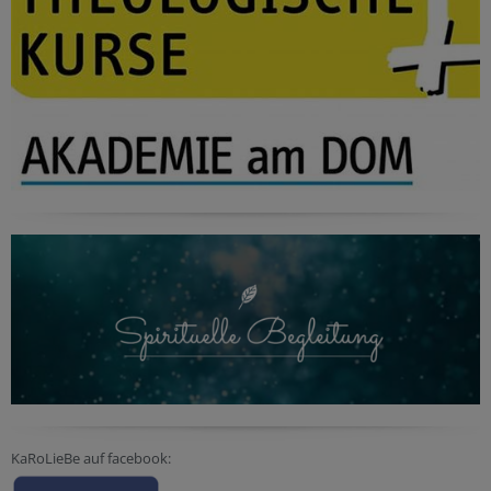
KaRoLieBe auf facebook: