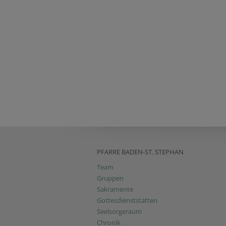
PFARRE BADEN-ST. STEPHAN
Team
Gruppen
Sakramente
Gottesdienststätten
Seelsorgeraum
Chronik