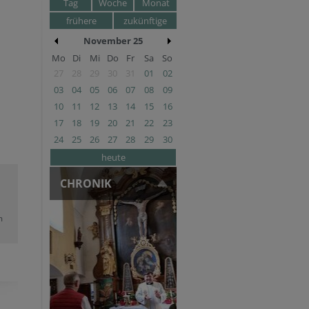
Tag
Woche
Monat
frühere
zukünftige
November 25
Mo
Di
Mi
Do
Fr
Sa
So
27
28
29
30
31
01
02
03
04
05
06
07
08
09
10
11
12
13
14
15
16
17
18
19
20
21
22
23
24
25
26
27
28
29
30
heute
CHRONIK
m