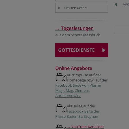
vor
Frauenkirche
→ Tageslesungen
aus dem Schott Messbuch
GOTTESDIENSTE
Online Angebote
Kurzimpulse auf der
Homepage bzw. auf der
Facebook Seite von Pfarrer
Msgr. Mag. Clemens
Abrahamowicz
Aktuelles auf der
Facebook Seite der
Pfarre Baden-St. Stephan
→ YouTube-Kanal der