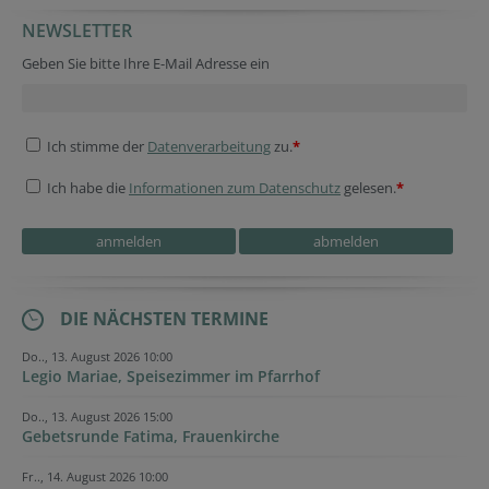
NEWSLETTER
Company website
Secondary phone
Geben Sie bitte Ihre E-Mail Adresse ein
Ich stimme der
Datenverarbeitung
zu.
*
Ich habe die
Informationen zum Datenschutz
gelesen.
*
Security token
Fax
Verification code
Reference
DIE NÄCHSTEN TERMINE
Do.., 13. August 2026 10:00
Legio Mariae, Speisezimmer im Pfarrhof
Do.., 13. August 2026 15:00
Gebetsrunde Fatima, Frauenkirche
Fr.., 14. August 2026 10:00