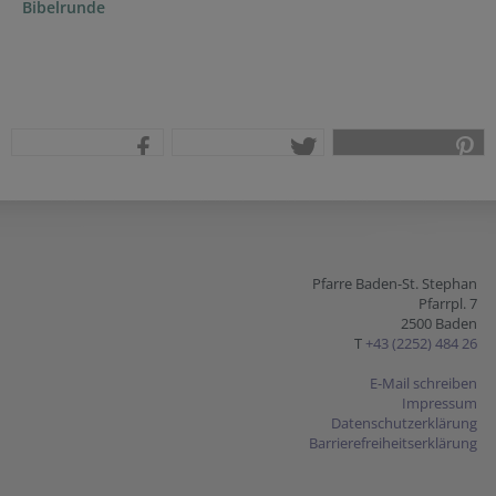
Bibelrunde
teilen
tweet
pin it
Pfarre Baden-St. Stephan
Pfarrpl. 7
2500 Baden
T
+43 (2252) 484 26
E-Mail schreiben
Impressum
Datenschutzerklärung
Barrierefreiheitserklärung