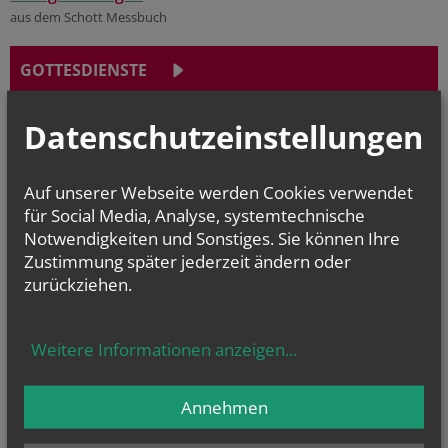
aus dem Schott Messbuch
GOTTESDIENSTE
Datenschutzeinstellungen
Online Angebote
Kurzimpulse auf der Homepage bzw. auf der
Facebook Seite von
Pfarrer Msgr. Mag. Clemens Abrahamowicz
Auf unserer Webseite werden Cookies verwendet
Aktuelles auf der
Facebook Seite der Pfarre Baden-St. Stephan
für Social Media, Analyse, systemtechnische
Notwendigkeiten und Sonstiges. Sie können Ihre
→ YouTube-Kanal der Pfarre Baden-St. Stephan
Zustimmung später jederzeit ändern oder
zurückziehen.
Bankverbindung
Pfarre St. Stephan Baden
Weitere Informationen anzeigen
...
IBAN:
AT97 2020 5000 0001 3953
BIC:
SPBDAT21XXX
Annehmen
Kirchenbeitragsstelle