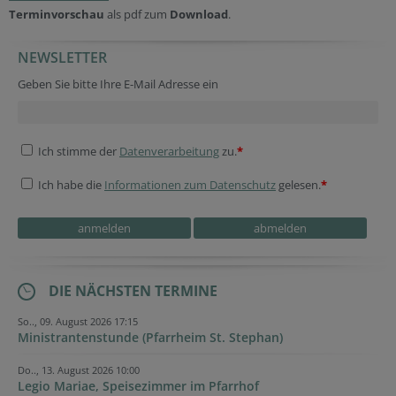
Terminvorschau
als pdf zum
Download
.
NEWSLETTER
Verification code
Fax
Reference
Tracking ID
Geben Sie bitte Ihre E-Mail Adresse ein
Ich stimme der
Datenverarbeitung
zu.
*
Ich habe die
Informationen zum Datenschutz
gelesen.
*
Reference
Fax
Company website
DIE NÄCHSTEN TERMINE
So.., 09. August 2026 17:15
Ministrantenstunde (Pfarrheim St. Stephan)
Do.., 13. August 2026 10:00
Legio Mariae, Speisezimmer im Pfarrhof