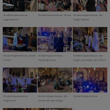
Kinderkrippenmesse,
Kinderkrippenmesse, Hirten
Kinderkrippenmesse, der
Jugendschola
Engel Gabriel
Kinderkrippenmesse, Josefs
Kinderkrippenmesse,
Kinderkrippenmesse, die
Traum
Herbergssuche
Engel verkünden den Hirten
Kinderkrippenmesse,
Kinderkrippenmesse, die
Kinderkrippenmesse
Engelschor
Hirten bei der Krippe