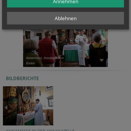
Annehmen
Ablehnen
Annamesse, Annakapelle in
Baden
BILDBERICHTE
ANNAMESSE IN DER ANNAKAPELLE