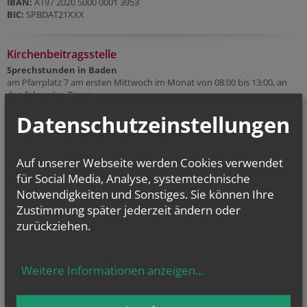
IBAN:
AT97 2020 5000 0001 3953
BIC:
SPBDAT21XXX
Kirchenbeitragsstelle
Sprechstunden in Baden
am Pfarrplatz 7 am ersten Mittwoch im Monat von 08:00 bis 13:00, an
den folgenden Tagen:
07. 10. 2026
Datenschutzeinstellungen
04. 11. 2026
02. 12. 2026
Link zu KB-Stelle Wiener Neustadt
Auf unserer Webseite werden Cookies verwendet
für Social Media, Analyse, systemtechnische
Notwendigkeiten und Sonstiges. Sie können Ihre
Zustimmung später jederzeit ändern oder
zurückziehen.
Weitere Informationen anzeigen
...
CHRONIK