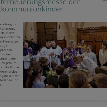
ferneuerungsmesse der
16.
tkommunionkinder
ereitung für
stkommunion
ten unsere
munionkinder
amilienmesse
tag ihr
sprechen.
r Kinder
ährend der
uch getauft,
en die Kinder
nderer Weise
e ganz aus der
terleben und
n.