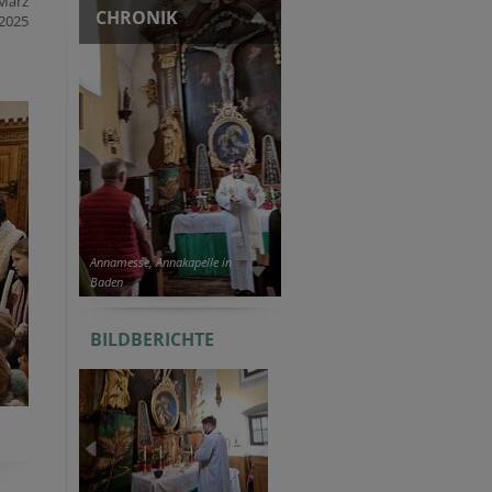
 März
CHRONIK
2025
Annamesse, Annakapelle in
Baden
BILDBERICHTE