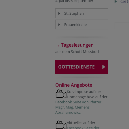
4. Juli bis 6. September
alle 
St. Stephan
Frauenkirche
→ Tageslesungen
aus dem Schott Messbuch
GOTTESDIENSTE
Online Angebote
Kurzimpulse auf der
Homepage bzw. auf der
Facebook Seite von Pfarrer
Msgr. Mag. Clemens
Abrahamowicz
Aktuelles auf der
Facebook Seite der