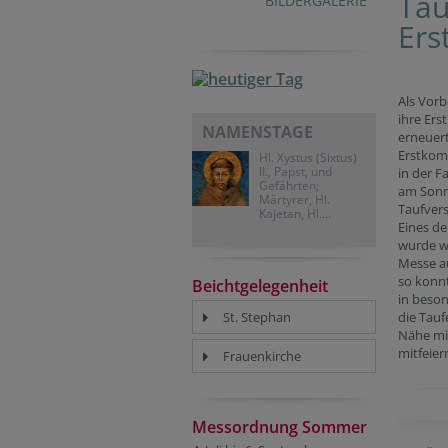
Tau
BILDERGALERIE
Ers
Als Vorb
ihre Er
NAMENSTAGE
erneuer
Erstkom
Hl. Xystus (Sixtus)
II., Papst, und
in der F
Gefährten;
am Sonn
Märtyrer, Hl.
Taufver
Kajetan, Hl....
Eines de
wurde w
Messe a
so konnt
Beichtgelegenheit
in beso
St. Stephan
die Tauf
Nähe mi
mitfeier
Frauenkirche
Messordnung Sommer