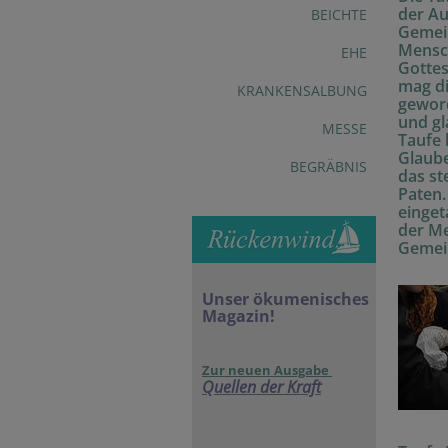
der Au
BEICHTE
Gemein
Mensch
EHE
Gotte
mag d
KRANKENSALBUNG
geword
und gl
MESSE
Taufe 
Glaube
BEGRÄBNIS
das st
Paten.
einget
der Me
Gemein
Unser ökumenisches
Magazin!
Zur neuen Ausgabe
Quellen der Kraft