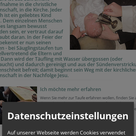
fnahme in die christliche
schaft, in die Kirche. Jeder
 ist ein geliebtes Kind
s. Dem einzelnen Menschen
ies langsam bewusst
en sein, er vertraut darauf
aubt daran. In der Feier der
bekennt er nun seinen
n - bei Säuglingstaufen tun
ellvertretend die Eltern und
 Dann wird der Täufling mit Wasser übergossen (oder
aucht) und dadurch gereinigt und aus der Sündenverstrick
nschheit befreit; damit beginnt sein Weg mit der kirchlich
schaft in der Nachfolge Jesu.
Ich möchte mehr erfahren
Wenn Sie mehr zur Taufe erfahren wollen, finden Sie 
der Website der Erzdiözese Wien umfangreiche
Informationen zu den Hintergründen, dem Ablauf, de
Datenschutzeinstellungen
Vorbereitung und der Feier dieses Sakraments.
zur Website der Erzdiözese
Auf unserer Webseite werden Cookies verwendet