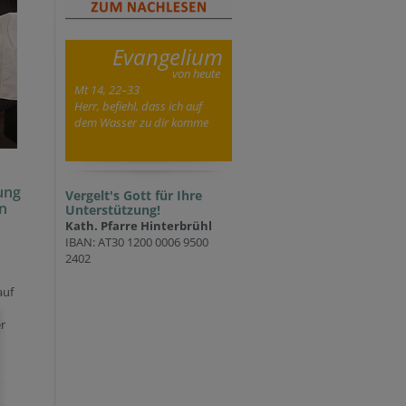
Evangelium
von heute
Mt 14, 22–33
Herr, befiehl, dass ich auf
dem Wasser zu dir komme
ung
Vergelt's Gott für Ihre
en
Unterstützung!
Kath. Pfarre Hinterbrühl
IBAN: AT30 1200 0006 9500
2402
auf
r