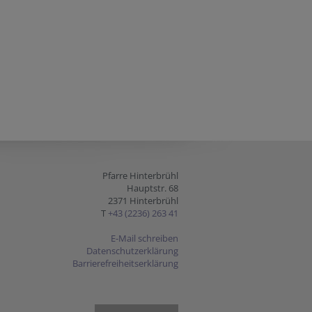
Pfarre Hinterbrühl
Hauptstr. 68
2371 Hinterbrühl
T
+43 (2236) 263 41
E-Mail schreiben
Datenschutzerklärung
Barrierefreiheitserklärung