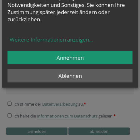
Notwendigkeiten und Sonstiges. Sie können Ihre
Zustimmung später jederzeit ändern oder
zurückziehen.
Weitere Informationen anzeigen
...
Sie haben ein Anliegen oder möchten uns kontaktieren?
Wir sind für
Sie da!
Annehmen
NEWSLETTER
Session ID
Company website
Security token
Company website
Website
Reference
Ablehnen
Geben Sie bitte Ihre E-Mail Adresse ein
Ich stimme der
Datenverarbeitung
zu.
*
Ich habe die
Informationen zum Datenschutz
gelesen.
*
Website
Tracking ID
Reference
Tracking ID