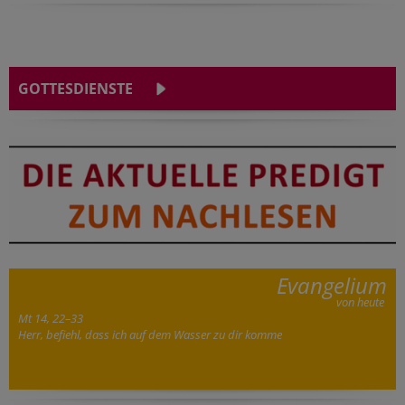
GOTTESDIENSTE
Evangelium
von heute
Mt 14, 22–33
Herr, befiehl, dass ich auf dem Wasser zu dir komme