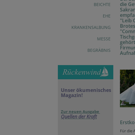
die Ge
BEICHTE
Sakram
empfa
EHE
"Leib 
Brotes
KRANKENSALBUNG
"Comm
Tischg
MESSE
gehör
Firmu
BEGRÄBNIS
Aufnah
Unser ökumenisches
Magazin!
Zur neuen Ausgabe
Quellen der Kraft
Erstko
Für die