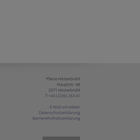
Pfarre Hinterbrühl
Hauptstr. 68
2371 Hinterbrühl
T
+43 (2236) 263 41
E-Mail schreiben
Datenschutzerklärung
Barrierefreiheitserklärung