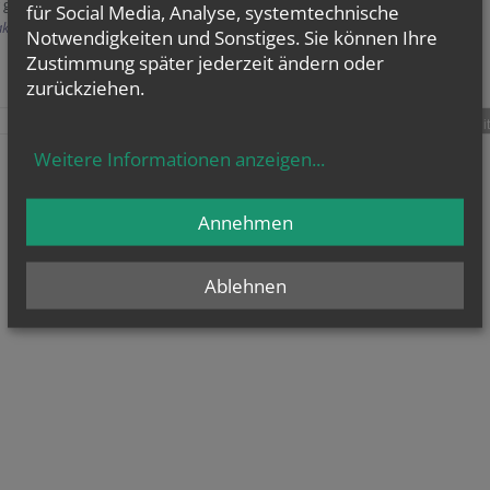
r geben Ihnen gerne alle Informationen.
für Social Media, Analyse, systemtechnische
kt
Notwendigkeiten und Sonstiges. Sie können Ihre
Zustimmung später jederzeit ändern oder
zurückziehen.
teilen
tweet
pin it
Weitere Informationen anzeigen
...
Annehmen
Ablehnen