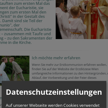
tauften zum ersten Mal das
ent der Eucharistie, sie
ngen zum ersten Mal den
Christi" in der Gestalt des
. Damit sind sie Teil der
unio", der
emeinschaft. Die Eucharistie
t – zusammen mit Taufe und
ng – zu den Sakramenten der
me in die Kirche.
Ich möchte mehr erfahren
Wenn Sie mehr zur Erstkommunion erfahren wollen,
finden Sie auf der Website der Erzdiözese Wien
umfangreiche Informationen zu den Hintergründen,
Ablauf, der Vorbereitung und der Feier dieses
Sakraments.
zur Website der Erzdiözese
Datenschutzeinstellungen
mmunion in der Pfarre Hinterbrühl
Auf unserer Webseite werden Cookies verwendet
 Anmeldung Ihres Kindes zur Erstkommunion
melden Sie sich bitte bei