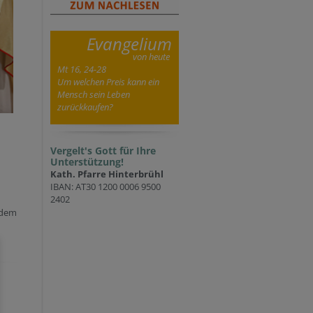
Evangelium
von heute
Mt 16, 24-28
Um welchen Preis kann ein
Mensch sein Leben
zurückkaufen?
Vergelt's Gott für Ihre
Unterstützung!
Kath. Pfarre Hinterbrühl
IBAN: AT30 1200 0006 9500
2402
 dem