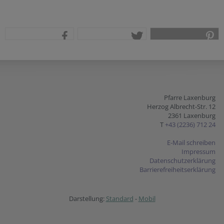
teilen
tweet
pin it
Pfarre Laxenburg
Herzog Albrecht-Str. 12
2361 Laxenburg
T
+43 (2236) 712 24
E-Mail schreiben
Impressum
Datenschutzerklärung
Barrierefreiheitserklärung
Darstellung:
Standard
-
Mobil