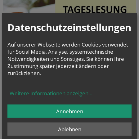
Datenschutzeinstellungen
Evangelium
Auf unserer Webseite werden Cookies verwendet
von heute
für Social Media, Analyse, systemtechnische
Joh 12, 24-26
Notwendigkeiten und Sonstiges. Sie können Ihre
Wenn das Weizenkorn stirbt, bringt es reiche Frucht
Zustimmung später jederzeit ändern oder
zurückziehen.
Weitere Informationen anzeigen
...
Annehmen
Ablehnen