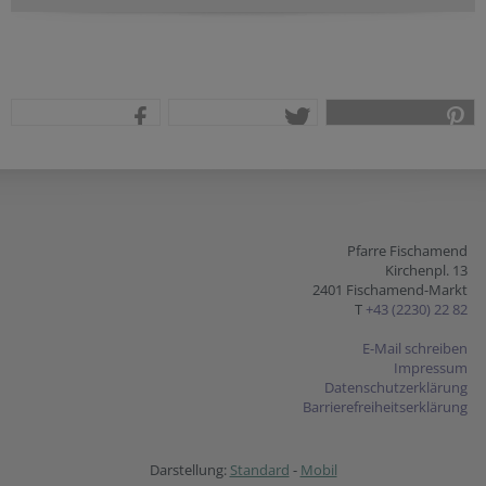
teilen
tweet
pin it
Pfarre Fischamend
Kirchenpl. 13
2401 Fischamend-Markt
T
+43 (2230) 22 82
E-Mail schreiben
Impressum
Datenschutzerklärung
Barrierefreiheitserklärung
Darstellung:
Standard
-
Mobil