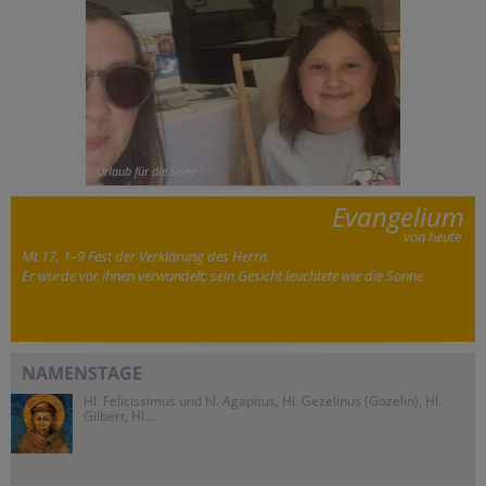
Urlaub für die Seele
Evangelium
von heute
Mt 17, 1–9 Fest der Verklärung des Herrn
Er wurde vor ihnen verwandelt; sein Gesicht leuchtete wie die Sonne
NAMENSTAGE
Hl. Felicissimus und hl. Agapitus, Hl. Gezelinus (Gozelin), Hl.
Gilbert, Hl....