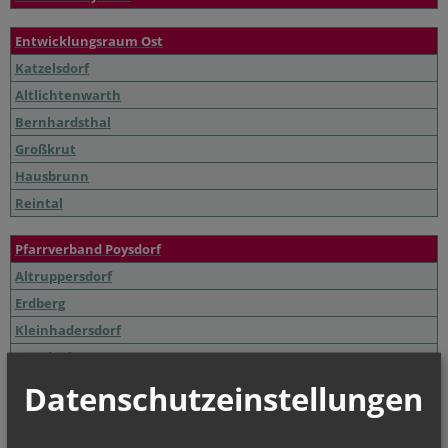
Entwicklungsraum Ost
Katzelsdorf
Altlichtenwarth
Bernhardsthal
Großkrut
Hausbrunn
Reintal
Pfarrverband Poysdorf
Altruppersdorf
Erdberg
Kleinhadersdorf
Poysdorf
Walterskirchen
Datenschutzeinstellungen
Wetzelsdorf