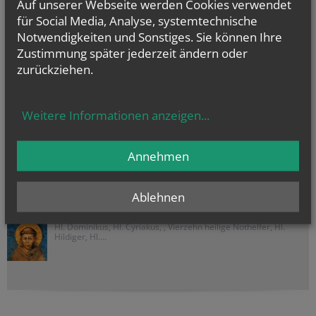
Auf unserer Webseite werden Cookies verwendet
Weinland Nord
für Social Media, Analyse, systemtechnische
Drasenhofen
Notwendigkeiten und Sonstiges. Sie können Ihre
Falkenstein
Zustimmung später jederzeit ändern oder
Herrnbaumgarten
zurückziehen.
Kleinschweinbarth
Ottenthal
Weitere Informationen anzeigen
...
Poysbrunn
Schrattenberg
Annehmen
Stützenhofen
Ablehnen
NAMENSTAGE
Hl. Dominikus, Hl. Cyriakus, , Vierzehn heilige Nothelfer, Hl.
Hildiger, Hl....