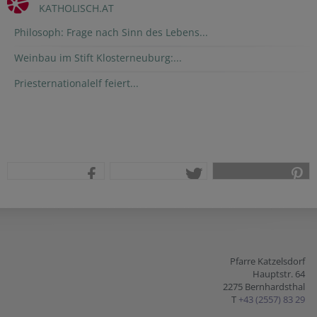
KATHOLISCH.AT
Philosoph: Frage nach Sinn des Lebens...
Weinbau im Stift Klosterneuburg:...
Priesternationalelf feiert...
teilen
tweet
pin it
Pfarre Katzelsdorf
Hauptstr. 64
2275 Bernhardsthal
T
+43 (2557) 83 29