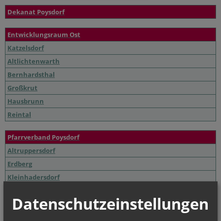
Dekanat Poysdorf
Entwicklungsraum Ost
Katzelsdorf
Altlichtenwarth
Bernhardsthal
Großkrut
Hausbrunn
Reintal
Pfarrverband Poysdorf
Altruppersdorf
Erdberg
Kleinhadersdorf
Poysdorf
Datenschutzeinstellungen
Walterskirchen
Wetzelsdorf