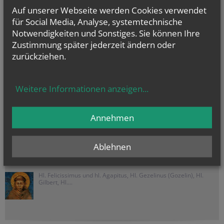
Auf unserer Webseite werden Cookies verwendet
Weinland Nord
für Social Media, Analyse, systemtechnische
Notwendigkeiten und Sonstiges. Sie können Ihre
Drasenhofen
Zustimmung später jederzeit ändern oder
Falkenstein
zurückziehen.
Herrnbaumgarten
Kleinschweinbarth
Ottenthal
Weitere Informationen anzeigen
...
Poysbrunn
Schrattenberg
Annehmen
Stützenhofen
Ablehnen
NAMENSTAGE
Hl. Felicissimus und hl. Agapitus, Hl. Gezelinus (Gozelin), Hl.
Gilbert, Hl....