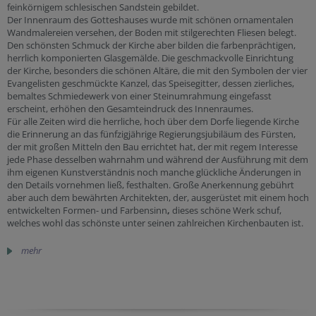
feinkörnigem schlesischen Sandstein gebildet.
Der Innenraum des Gotteshauses wurde mit schönen ornamentalen
Wandmalereien versehen, der Boden
mit stilgerechten Fliesen belegt.
Den schönsten Schmuck der Kirche aber bilden die farbenprächtigen,
herrlich komponierten Glasgemälde. Die geschmackvolle Einrichtung
der Kirche, besonders die schönen Altäre, die mit den Symbolen der vier
Evangelisten geschmückte Kanzel, das Speisegitter, dessen zierliches,
bemaltes Schmiedewerk von einer Steinumrahmung eingefasst
erscheint, erhöhen den Gesamteindruck des Innenraumes.
Für alle Zeiten wird die herrliche, hoch über dem Dorfe liegende Kirche
die Erinnerung an das fünfzigjährige Regierungsjubiläum des Fürsten,
der mit großen Mitteln den Bau errichtet hat, der mit regem Interesse
jede Phase desselben wahrnahm und während der Ausführung mit dem
ihm eigenen Kunstverständnis noch manche glückliche Änderungen in
den Details vornehmen ließ, festhalten. Große Anerkennung gebührt
aber auch dem bewährten Architekten, der, ausgerüstet mit einem hoch
entwickelten Formen- und Farbensinn
,
dieses schöne Werk schuf,
welches wohl das schönste unter seinen zahlreichen Kirchenbauten ist.
mehr