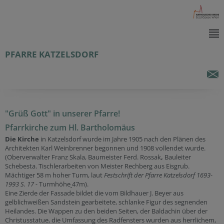
PFARRE KATZELSDORF
"Grüß Gott" in unserer Pfarre!
Pfarrkirche zum Hl. Bartholomäus
Die Kirche
in Katzelsdorf wurde im Jahre 1905
nach den Plänen des
Architekten Karl Weinbrenner begonnen und 1908 vollendet wurde.
(Oberverwalter Franz Skala, Baumeister Ferd. Rossak
,
Bauleiter
Schebesta. Tischlerarbeiten von Meister Rechberg aus Eisgrub.
Mächtiger 58 m hoher Turm, laut
Festschrift der Pfarre Katzelsdorf 1693-
1993 S. 17 -
Turmhöhe
47m).
Eine Zierde der Fassade bildet die vom Bildhauer J. Beyer aus
gelblichweißen Sandstein gearbeitete, schlanke Figur des segnenden
Heilandes. Die Wappen zu den beiden Seiten, der Baldachin über der
Christusstatue, die Umfassung des Radfensters wurden aus herrlichem,