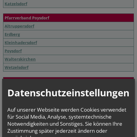
Katzelsdorf
Pfarrverband Poysdorf
Altruppersdorf
Erdberg
Kleinhadersdorf
Poysdorf
Walterskirchen
Wetzelsdorf
Weinland Nord
Datenschutzeinstellungen
Drasenhofen
Falkenstein
Herrnbaumgarten
Auf unserer Webseite werden Cookies verwendet
Kleinschweinbarth
für Social Media, Analyse, systemtechnische
Ottenthal
Notwendigkeiten und Sonstiges. Sie können Ihre
Zustimmung später jederzeit ändern oder
Poysbrunn