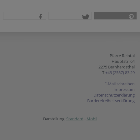
teilen
tweet
pin it
Pfarre Reintal
Hauptstr. 64
2275 Bernhardsthal
T
+43 (2557) 83 29
E-Mail schreiben
Impressum
Datenschutzerklärung
Barrierefreiheitserklärung
Darstellung:
Standard
-
Mobil