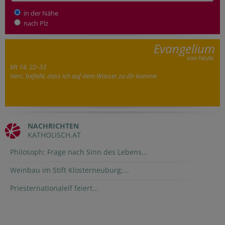
in der Nähe
nach Plz
Evangelium
von heute
Mt 14, 22–33
Herr, befiehl, dass ich auf dem Wasser zu dir komme
NACHRICHTEN
KATHOLISCH.AT
Philosoph: Frage nach Sinn des Lebens...
Weinbau im Stift Klosterneuburg:...
Priesternationalelf feiert...