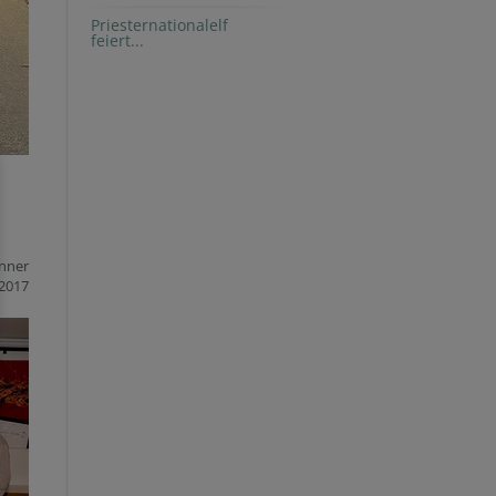
Priesternationalelf
feiert...
änner
2017