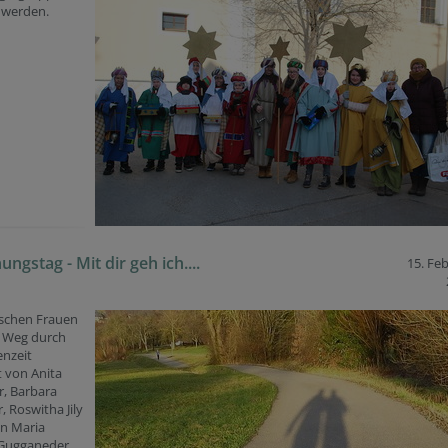
 werden.
ngstag - Mit dir geh ich....
15. Fe
ischen Frauen
 Weg durch
enzeit
t von Anita
 Barbara
, Roswitha Jily
in Maria
Gugganeder