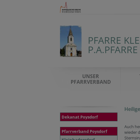
PFARRE KL
P.A.PFARR
UNSER
PFARRVERBAND
Heilig
Dekanat Poysdorf
Auch he
Pfarrverband Poysdorf
wieder d
Sternsi
Kleinhadersdorf