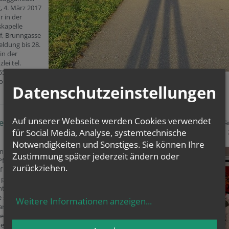
 4. März 2017
r in der
skapelle
f, Brunngasse
ldung bis 28.
in der
lei tel.
551 - Kosten
ro
Datenschutzeinstellungen
Auf unserer Webseite werden Cookies verwendet
verband Neu
22. J
für Social Media, Analyse, systemtechnische
Notwendigkeiten und Sonstiges. Sie können Ihre
inghaus fand
Zustimmung später jederzeit ändern oder
Pfarrverband
zurückziehen.
 ein Treffen
 pastorale
ntwicklung
ie sechs
Weitere Informationen anzeigen
...
arbeiten
sehr intensiv
en, möchten