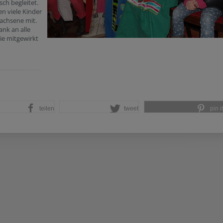
sch begleitet.
ten viele Kinder
achsene mit.
ank an alle
ie mitgewirkt
teilen
tweet
pin it