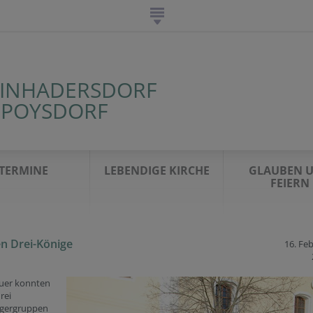
EINHADERSDORF
E POYSDORF
TERMINE
LEBENDIGE KIRCHE
GLAUBEN 
FEIERN
en Drei-Könige
16. Fe
uer konnten
rei
ngergruppen