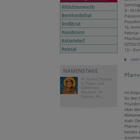
Samstag,
Altlichtenwarth
9 - 16 Uh
Bernhardsthal
Passion
Poysdor
Großkrut
16. Anme
Hausbrunn
Februar 
Pfarrkanz
Katzelsdorf
02552/2
Reintal
12,-- Eu
mehr
NAMENSTAGE
Pfarr
Hl. Xystus (Sixtus)
II., Papst, und
Gefährten;
Märtyrer, Hl.
Im Kolp
Kajetan, Hl....
für den 
Poysdorf
über die
Weitere
statt. D
Pfarren 
bereits 
zusamm