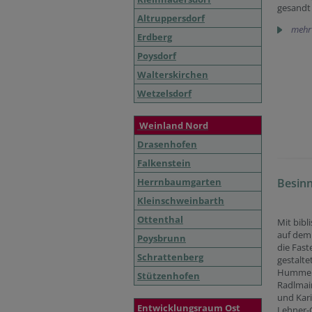
gesandt
Altruppersdorf
mehr
Erdberg
Poysdorf
Walterskirchen
Wetzelsdorf
Weinland Nord
Drasenhofen
Falkenstein
Herrnbaumgarten
Besinnu
Kleinschweinbarth
Ottenthal
Mit bibl
auf dem
Poysbrunn
die Fast
Schrattenberg
gestalte
Hummer,
Stützenhofen
Radlmair
und Kar
Entwicklungsraum Ost
Lehner-