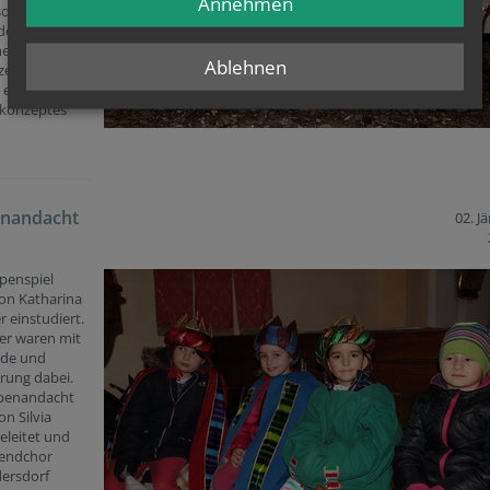
Annehmen
sonders im
der pastoralen
narbeit,
Ablehnen
zente im
eines
lkonzeptes
enandacht
02. J
penspiel
on Katharina
r einstudiert.
er waren mit
ude und
rung dabei.
ppenandacht
n Silvia
eleitet und
endchor
dersdorf