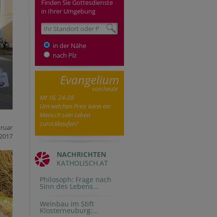
Finden Sie Gottesdienste
in Ihrer Umgebung
in der Nähe
nach Plz
Evangelium
von heute
Mt 16, 24-28
Um welchen Preis kann ein
Mensch sein Leben
zurückkaufen?
bruar
2017
NACHRICHTEN
KATHOLISCH.AT
Philosoph: Frage nach
Sinn des Lebens...
Weinbau im Stift
Klosterneuburg:...