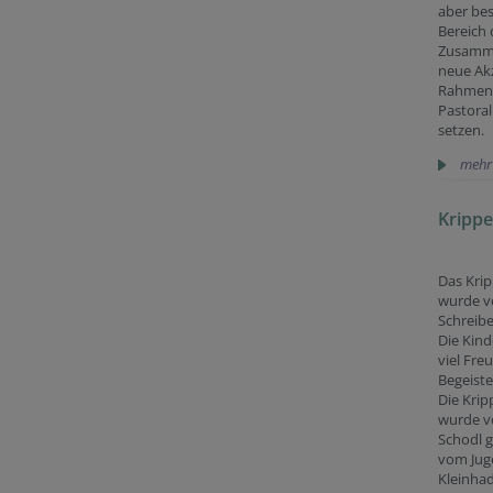
aber be
Bereich 
Zusamme
neue Ak
Rahmen 
Pastora
setzen.
mehr
Kripp
Das Krip
wurde v
Schreibe
Die Kind
viel Fre
Begeiste
Die Kri
wurde vo
Schodl g
vom Jug
Kleinha