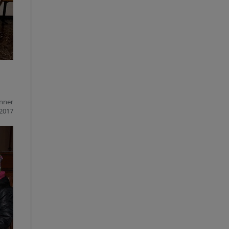
änner
2017